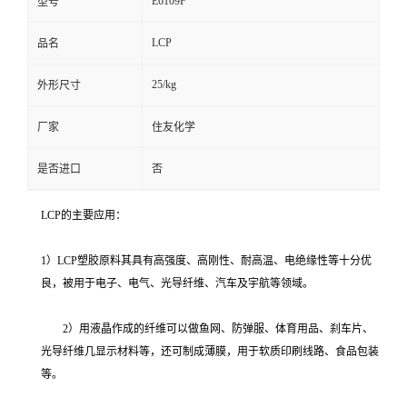
E6109F
型号
LCP
品名
25/kg
外形尺寸
厂家
住友化学
是否进口
否
LCP的主要应用：
1）LCP塑胶原料其具有高强度、高刚性、耐高温、电绝缘性等十分优
良，被用于电子、电气、光导纤维、汽车及宇航等领域。
2）用液晶作成的纤维可以做鱼网、防弹服、体育用品、刹车片、
光导纤维几显示材料等，还可制成薄膜，用于软质印刷线路、食品包装
等。