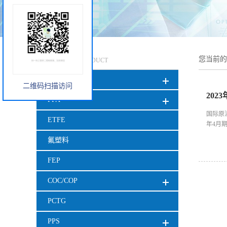
产品中心
您当前
PRODUCT
TPU
二维码扫描访问
202
PFA
国际原
ETFE
年4月期
氟塑料
FEP
COC/COP
PCTG
PPS