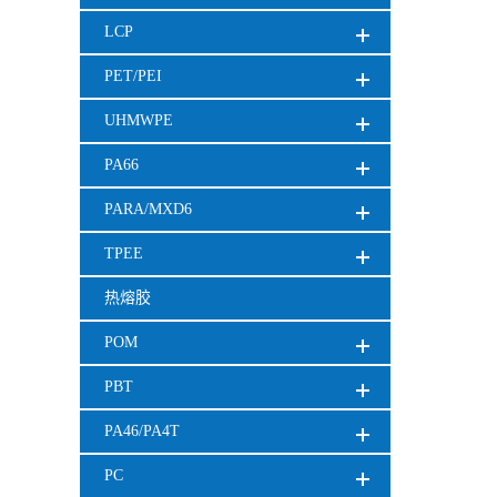
LCP
PET/PEI
UHMWPE
PA66
PARA/MXD6
TPEE
热熔胶
POM
PBT
PA46/PA4T
PC