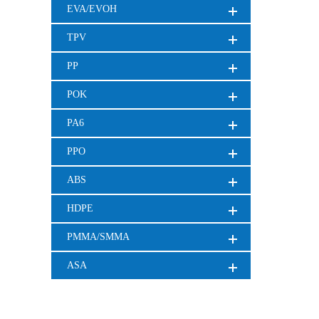
EVA/EVOH
TPV
PP
POK
PA6
PPO
ABS
HDPE
PMMA/SMMA
ASA