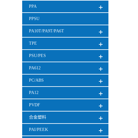
PPA
PPSU
PA10T/PA9T/PA6T
TPE
PSU/PES
PA612
PC/ABS
PA12
PVDF
合金塑料
PAI/PEEK