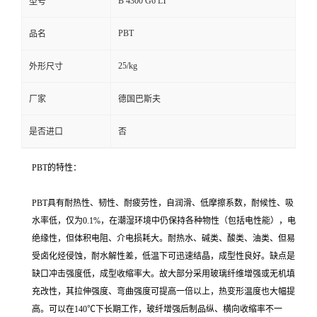
B 4300 G6 LT
型号
PBT
品名
25/kg
外形尺寸
厂家
德国巴斯夫
是否进口
否
PBT的特性：
PBT具有耐热性、韧性、耐疲劳性，自润滑、低摩擦系数，耐候性、吸
水率低，仅为0.1%，在潮湿环境中仍保持各种物性（包括电性能），电
绝缘性，但体积电阻、介电损耗大。耐热水、碱类、酸类、油类、但易
受卤化烃侵蚀，耐水解性差，低温下可迅速结晶，成型性良好。缺点是
缺口冲击强度低，成型收缩率大。故大部分采用玻璃纤维增强或无机填
充改性，其拉伸强度、弯曲强度可提高一倍以上，热变形温度也大幅提
高。可以在140℃下长期工作，玻纤增强后制品纵、横向收缩率不一