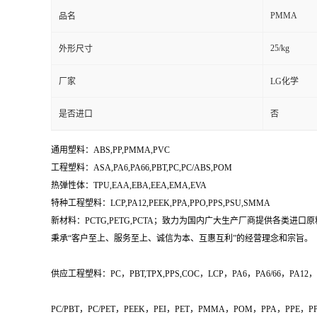
PMMA
品名
25/kg
外形尺寸
厂家
LG化学
是否进口
否
通用塑料：ABS,PP,PMMA,PVC
工程塑料：ASA,PA6,PA66,PBT,PC,PC/ABS,POM
热弹性体：TPU,EAA,EBA,EEA,EMA,EVA
特种工程塑料：LCP,PA12,PEEK,PPA,PPO,PPS,PSU,SMMA
新材料：PCTG,PETG,PCTA；致力为国内广大生产厂商提供各类进口
秉承“客户至上、服务至上、诚信为本、互惠互利”的经营理念和宗旨。
供应工程塑料：PC，PBT,TPX,PPS,COC，LCP，PA6，PA6/66，PA12，PA6
PC/PBT，PC/PET，PEEK，PEI，PET，PMMA，POM，PPA，PPE，