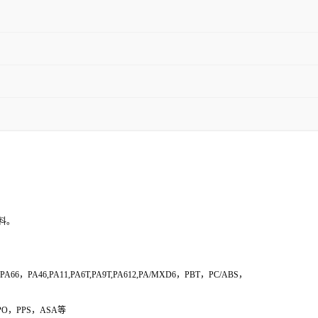
原料。
6，PA46,PA11,PA6T,PA9T,PA612,PA/MXD6，PBT，PC/ABS，
PPO，PPS，ASA等