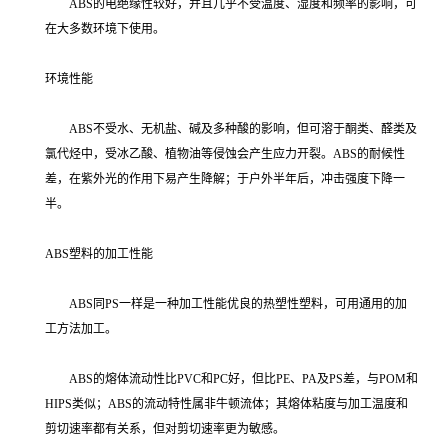
ABS的电绝缘性较好，并且几乎不受温度、湿度和频率的影响，可
在大多数环境下使用。
环境性能
ABS不受水、无机盐、碱及多种酸的影响，但可溶于酮类、醛类及
氯代烃中，受冰乙酸、植物油等侵蚀会产生应力开裂。ABS的耐候性
差，在紫外光的作用下易产生降解；于户外半年后，冲击强度下降一
半。
ABS塑料的加工性能
ABS同PS一样是一种加工性能优良的热塑性塑料，可用通用的加
工方法加工。
ABS的熔体流动性比PVC和PC好，但比PE、PA及PS差，与POM和
HIPS类似；ABS的流动特性属非牛顿流体；其熔体粘度与加工温度和
剪切速率都有关系，但对剪切速率更为敏感。