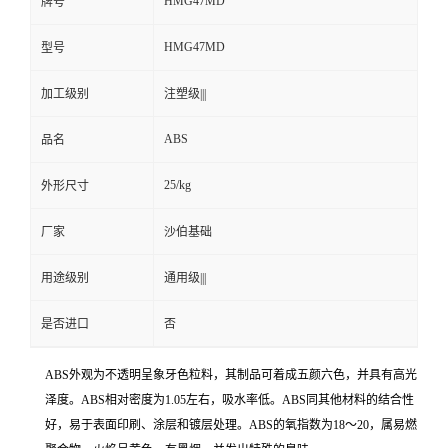
HMG47MD
牌号
HMG47MD
型号
加工级别
注塑级|||
ABS
品名
25/kg
外形尺寸
厂家
沙伯基础
用途级别
通用级|||
是否进口
否
ABS外观为不透明呈象牙色粒料，其制品可着成五颜六色，并具有高光
泽度。ABS相对密度为1.05左右，吸水率低。ABS同其他材料的结合性
好，易于表面印刷、涂层和镀层处理。ABS的氧指数为18～20，属易燃