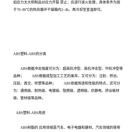
如应力太大和制品对应力开裂 禁止，应进行退火处理，具体条件为放
于70~80℃的热风循环干燥箱内2~4h，再冷却至室温即可。
ABS塑料-ABS的分类
ABS根据冲击强度可分为：超高抗冲型、高抗冲击型、中抗冲型等
品种； ABS根据成型加工工艺的差异，又可分为：注射、挤出、
压延、真空、吹塑等品种； ABS依据用途和性能的特点，还可分
为：通用级、耐热级、电镀级、阻燃级、透明级、抗静电、挤出板材
级、管材级等品种。
ABS塑料-ABS用途
ABS树脂的 应用领域是汽车、电子电器和建材。汽车领域的使用