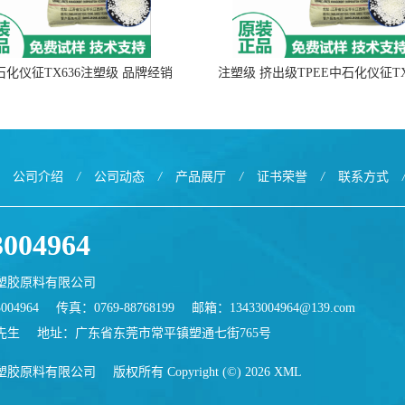
中石化仪征TX636注塑级 品牌经销
注塑级 挤出级TPEE中石化仪征TX
公司介绍
/
公司动态
/
产品展厅
/
证书荣誉
/
联系方式
3004964
塑胶原料有限公司
004964
传真：0769-88768199
邮箱：
13433004964@139.com
先生
地址：广东省东莞市常平镇塑通七街765号
塑胶原料有限公司
版权所有 Copyright (©) 2026
XML