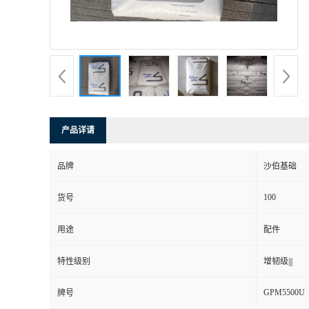
产品详请
品牌
沙伯基础
100
货号
用途
配件
特性级别
增韧级|||
GPM5500U
牌号