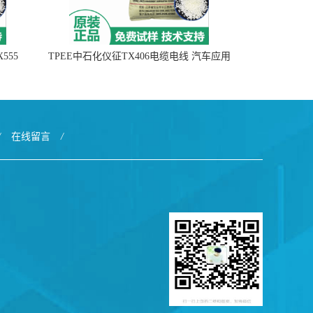
555
TPEE中石化仪征TX406电缆电线 汽车应用
/
在线留言
/