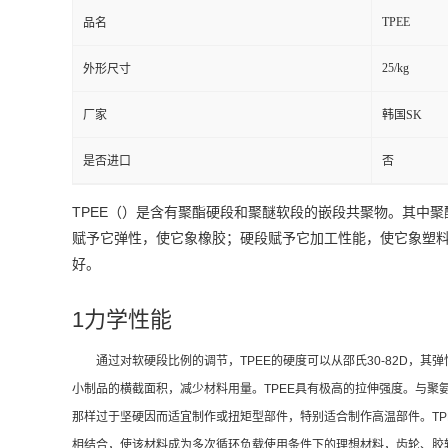
TPEE
品名
25/kg
外形尺寸
厂家
韩国SK
是否进口
否
TPEE（
）是含有聚酯硬段和聚醚软段的嵌段共聚物。其中聚
赋予它弹性，使它象橡胶；硬段赋予它加工性能，使它象塑
好。
1力学性能
通过对软硬段比例的调节，TPEE的硬度可以从邵氏30-82D，
小制品的横截面积，减少材料用量。TPEE具有极高的拉伸强度。与聚氨酯
那样过于坚硬因而适宜制作或扭矩型部件，特别适合制作高温部件。TP
相结合，使该材料成为多次循环负载使用条件下的理想材料，齿轮、胶