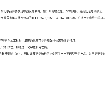
油、耐化学品并要求足够强度的领域。如：聚合物改性、汽车部件、耐高低温电线护套
号有美国杜邦公司的TPEE 5526,5556，4056，4069等，广泛用于电线电缆
及工程塑料在加工过程中显现的优异可塑性和弹性体高弹性的特点。
现良好的机械性，物理性，化学性和电性能。
）和柔软的长链聚醚（态）。通过调节硬柔结构的比例可生产出不同型号的产品，并不需要