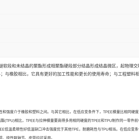
醚软段和未结晶的聚酯形成
相聚酯硬段部分结晶形成结晶微区，起物理交
料；与橡胶相比，它具有更好的加工性能和更长的使用寿命；与工程塑料
其弹性和强度介于橡胶和塑料之间。与其它相比，在低应变条件下，TPEE模量比相同硬
(TPU)相比，TPEE与拉伸模量要高得多用相同硬度的TPEE和TPU制作同一零件
EE低温柔顺性好低温缺口冲击强度优于其他TPE，耐磨耗性与TPU相当。在低应变条
辊、挠性联轴节、皮带均可采用。