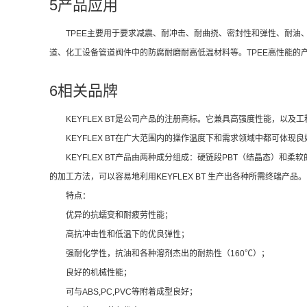
5产品应用
TPEE主要用于要求减震、耐冲击、耐曲挠、密封性和弹性、耐
道、化工设备管道阀件中的防腐耐磨耐高低温材料等。TPEE高性能的产品牌
6相关品牌
KEYFLEX BT是公司产品的注册商标。它兼具高强度性能，以
KEYFLEX BT在广大范围内的操作温度下和需求领域中都可体
KEYFLEX BT产品由两种成分组成：硬链段PBT（结晶态
的加工方法，可以容易地利用KEYFLEX BT 生产出各种所需终端产品。
特点：
优异的抗蠕变和耐疲劳性能；
高抗冲击性和低温下的优良弹性；
强耐化学性，抗油和各种溶剂杰出的耐热性（160℃）；
良好的机械性能；
可与ABS,PC,PVC等附着成型良好；