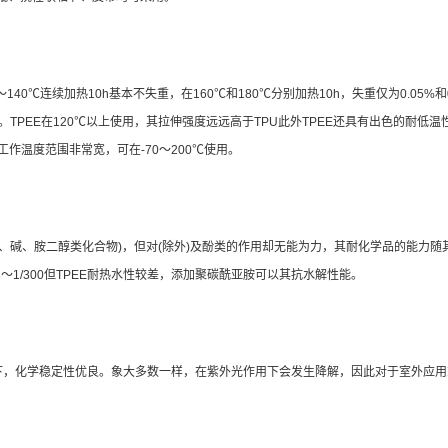
～140℃连续加热10h基本不失重，在160℃和180℃分别加热10h，失重仅为0.05
。TPEE在120℃以上使用，其拉伸强度远远高于TPU此外TPEE还具有出色的耐低温性
工作温度范围非常宽，可在-70～200℃使用。
酸、碱、胺二醇类化合物)，但对(除外)及酚类的作用却无能为力，其耐化学品的能力
1/300但TPEE耐热水性较差，添加聚碳酰亚胺可以其抗水解性能。
件下，化学稳定性优良。象大多数一样，在紫外光作用下会发生降解，因此对于室外应