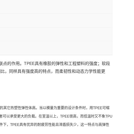
联点的作用。TPEE具有橡胶的弹性和工程塑料的强度；软段
相比，同样具有强度高的特点，而柔韧性和动态力学性能更
度的其它热塑性弹性体高。当以模量为重要的设计条件时，用TPEE可缩
前者可以承受更大的负载。在室温以上，TPEE很高，而低温时又不象TPU
件下，TPEE具有优异的耐疲劳性能且滞盾损失少，这一特点与高弹性