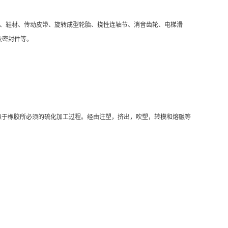
、、鞋材、传动皮带、旋转成型轮胎、挠性连轴节、消音齿轮、电梯滑
以及密封件等。
类似于橡胶所必须的硫化加工过程。经由注塑，挤出，吹塑，转模和熔融等