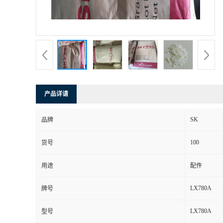
产品详请
SK
品牌
100
货号
用途
配件
LX780A
牌号
LX780A
型号