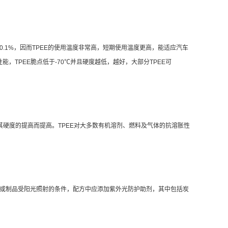
%和0.1%，因而TPEE的使用温度非常高，短期使用温度更高，能适应汽车
能，TPEE脆点低于-70℃并且硬度越低，越好，大部分TPEE可
随其硬度的提高而提高。TPEE对大多数有机溶剂、燃料及气体的抗溶胀性
用或制品受阳光照射的条件，配方中应添加紫外光防护助剂，其中包括炭