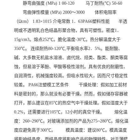
静弯曲强度 (MPa) 1 00-120 马丁耐热(℃) 50-60
弯曲弹性模量 (MPa) 2000～3000 体积电阻率
（Ωcm） 1.83×1015 介电常数 1．63PA66塑料性能 半透
明或不透明乳白色结晶形聚合物，具有可塑性。密度1．
15g/cm3。熔点252℃。脆化温度-30℃。热分解温度大于
350℃。 连续耐热80-120℃,平衡吸水率2．5%。能耐酸、
碱、大多数无机盐水溶液、卤代烷、烃类、酯类、酮类等腐
蚀，但易溶于苯酚、甲酸等极性溶剂。具有优良的耐磨性、
自润滑性，机械强度较高。但吸水性较大，因而尺寸稳定性
较差。 PA66注塑模工艺条件 干燥处理：假如加工前材
料是密封的，那么就没有必要干燥。然而，假如储存容器被
打开，那么建议在85℃的热空气中干燥处理。假如湿度大于
0.2%，还需要进行105℃，12小时的真空干燥。 熔化温
度：260~290℃。对玻璃添加剂的产品为275~280℃。熔化温
度应避免高于300℃。 模具温度：建议80℃。模具温度
将影响结晶度，而结晶度将影响产品的物理特性。对于薄壁