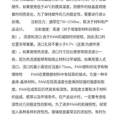
塑件，如果使用低于40℃的模具温度，则塑件的结晶度将随
着时间而变化，为了保持塑件的几何稳定性，需要进行退火
处理。 注射压力：通常在750~1250bar，取决于材料和产
品设计。 注射速度：高速（对于增强型材料应稍低一
些）。 流道和浇口:由于PA66的凝固时间很短，因此浇口的
位置非常重要。浇口孔径不要小于0.5*t（这里t为塑件厚
度）。如果使用热流道，浇口尺寸应比使用常规流道小一
些，因为热流道能够帮助阻止材料过早凝固。如果用潜入式
浇口，浇口的最小直径应当是0.75mm。PA66塑料的化学和物
理特性 PA66在聚酰胺材料中有较高的熔点。它是一种半
晶体-晶体材料。PA66在较高温度也能保持较强的强度和刚
度。PA66在成型后仍然具有吸湿性，其程度主要取决于材料
的组成、壁厚以及环境条件。在产品设计时，一定要考虑吸
湿性对几何稳定性的影响。为了进步PA66的机械特性，经常
加入各种各样的改性剂。玻璃就是最常见的添加剂，有时为