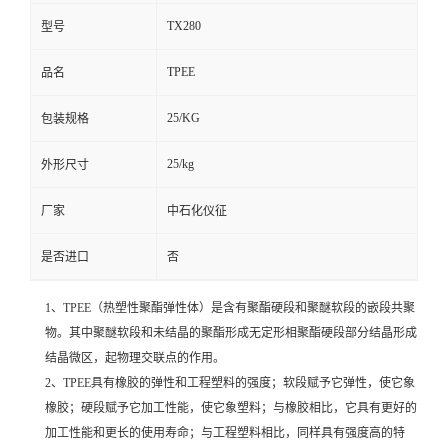
TX280
型号
TPEE
品名
25/KG
包装规格
25/kg
外形尺寸
厂家
中石化仪征
是否进口
否
1、TPEE（热塑性聚酯弹性体）是含有聚酯硬段和聚醚软段的嵌段共聚
物。其中聚醚软段和未结晶的聚酯形成无定形相聚酯硬段部分结晶形成
结晶微区，起物理交联点的作用。
2、TPEE具有橡胶的弹性和工程塑料的强度；软段赋予它弹性，使它象
橡胶；硬段赋予它加工性能，使它象塑料；与橡胶相比，它具有更好的
加工性能和更长的使用寿命；与工程塑料相比，同样具有强度高的特