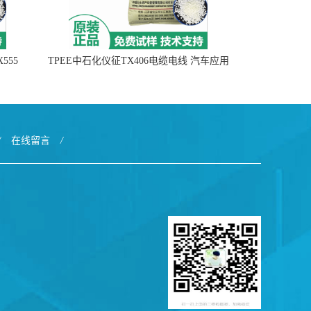
555
TPEE中石化仪征TX406电缆电线 汽车应用
/
在线留言
/