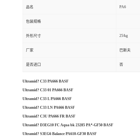
PA6
品名
包装规格
25/kg
外形尺寸
厂家
巴斯夫
是否进口
否
Ultramid? C33 PA666 BASF
Ultramid? C33 01 PA666 BASF
Ultramid? C33 L PA666 BASF
Ultramid? C33 LN PA666 BASF
Ultramid? C3U PA666 FR BASF
Ultramid? D3EG10 FC Aqua bk 23285 PA*-GF50 BASF
Ultramid? S3EG6 Balance PA610-GF30 BASF