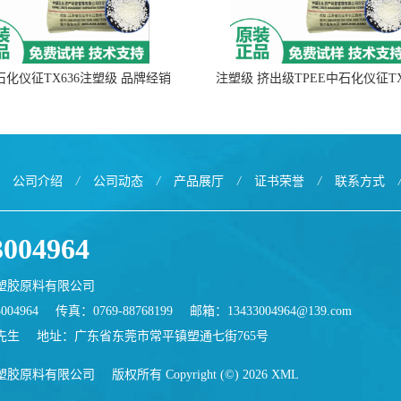
中石化仪征TX636注塑级 品牌经销
注塑级 挤出级TPEE中石化仪征TX
公司介绍
/
公司动态
/
产品展厅
/
证书荣誉
/
联系方式
3004964
塑胶原料有限公司
004964
传真：0769-88768199
邮箱：
13433004964@139.com
先生
地址：广东省东莞市常平镇塑通七街765号
塑胶原料有限公司
版权所有 Copyright (©) 2026
XML