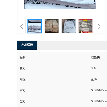
产品详请
品牌
巴斯夫
300
货号
用途
配件
S3WG6 Balan
牌号
S3WG6 Balan
型号