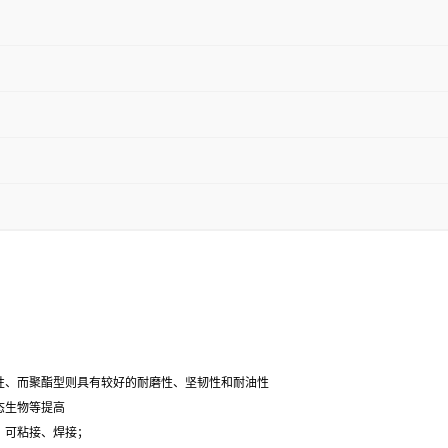
性、而聚酯型则具有较好的耐磨性、坚韧性和耐油性
态生物等提高
，可粘接、焊接；