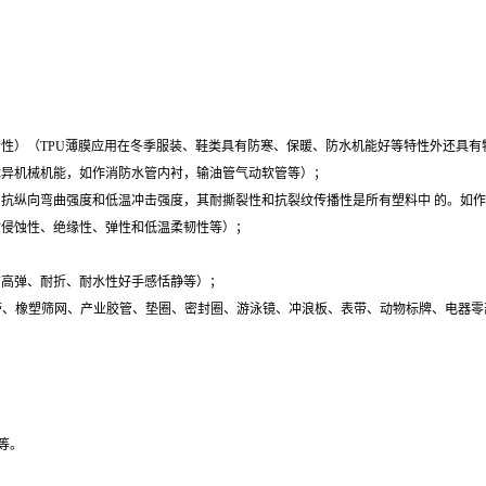
合性）（TPU薄膜应用在冬季服装、鞋类具有防寒、保暖、防水机能好等特性外还具
优异机械机能，如作消防水管内衬，输油管气动软管等）；
、抗纵向弯曲强度和低温冲击强度，其耐撕裂性和抗裂纹传播性是所有塑料中 的。如
耐侵蚀性、绝缘性、弹性和低温柔韧性等）；
有高弹、耐折、耐水性好手感恬静等）；
、橡塑筛网、产业胶管、垫圈、密封圈、游泳镜、冲浪板、表带、动物标牌、电器零
S等。