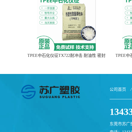
TPEE中石化仪征TX722耐冲击 耐油性 密封
TPEE
性
公司首页
/
1343
东莞市苏广