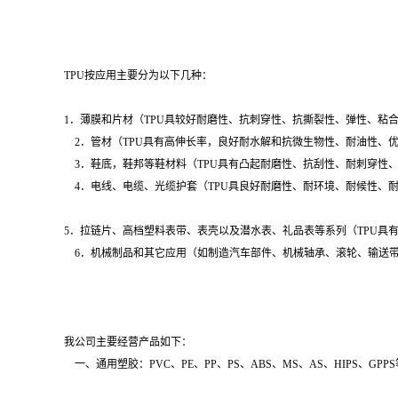
TPU按应用主要分为以下几种：
1．薄膜和片材（TPU具较好耐磨性、抗刺穿性、抗撕裂性、弹性、粘
2．管材（TPU具有高伸长率，良好耐水解和抗微生物性、耐油性、
3．鞋底，鞋邦等鞋材料（TPU具有凸起耐磨性、抗刮性、耐刺穿性
4．电线、电缆、光缆护套（TPU具良好耐磨性、耐环境、耐候性、
5．拉链片、高档塑料表带、表壳以及潜水表、礼品表等系列（TPU具
6．机械制品和其它应用（如制造汽车部件、机械轴承、滚轮、输送带
我公司主要经营产品如下：
一、通用塑胶：PVC、PE、PP、PS、ABS、MS、AS、HIPS、GPP