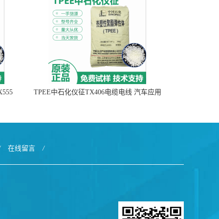
555
TPEE中石化仪征TX406电缆电线 汽车应用
/
在线留言
/