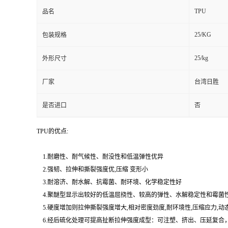
TPU
品名
25/KG
包装规格
25/kg
外形尺寸
厂家
台湾日胜
是否进口
否
TPU的优点:
1.耐磨性、耐气候性、耐没性和低温弹性优异
2.强韧、拉伸和撕裂强度优,压缩 变形小
3.耐溶济、耐水解、抗霉菌、耐环境、化学稳定性好
4.聚醚型显示出较好的低温屈挠性、较高的弹性、水解稳定性和霉菌
5.硬度增加则拉伸撕裂强度增大,相对密度劲度,耐环境性,压缩应力,动
6.经后硫化处理可提高扯断拉伸强度成型：可注塑、挤出、压延复合