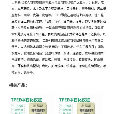
巴斯夫 1085A TPU塑胶原料应用范围 TPU已被广泛应用于：鞋材、成
衣、充气玩具、水上及水下之运动器材、医疗器材、健身器材、汽车椅
座材料、雨伞、皮箱、皮包等。 TPU薄膜在运动鞋上应用极广泛：鞋
底及鞋面上的商标装饰、气囊、气垫、油包等。而今，TPU薄膜在运动
鞋上应用又有两种趋势： 一是由耐克运动鞋所刮起的流行风，即是将
TPU薄膜先网版印刷上色，再以高周波成形并粘合在鞋面上做装饰，以
取得特殊的装饰效果。 二是利用防水透湿的TPU薄膜与鞋材用布贴合
使用，以达到防水透湿之效果 用途：工程制品、汽车工程部件；消防
水龙带、软硬复合制品；变速杆球柄、滚轴、连轴器、索环和密封件；
电缆套塑、织物涂覆，传动带、软管、电缆接头、软管接头、矿山筛
网、薄膜和挤出型材；齿轮、护目镜框、缓冲器、运动鞋底和脚轮，吊
裙肩带、表带等。
相关产品：