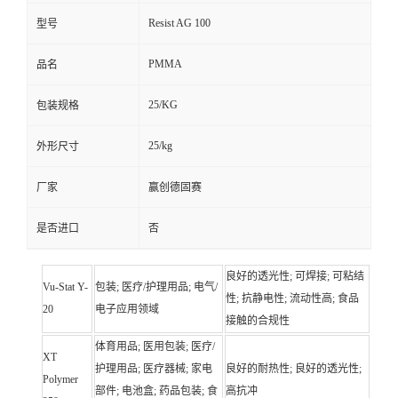
Resist AG 100
型号
PMMA
品名
25/KG
包装规格
25/kg
外形尺寸
厂家
赢创德固赛
是否进口
否
良好的透光性; 可焊接; 可粘结
Vu-Stat Y-
包装; 医疗/护理用品; 电气/
性; 抗静电性; 流动性高; 食品
20
电子应用领域
接触的合规性
体育用品; 医用包装; 医疗/
XT
护理用品; 医疗器械; 家电
良好的耐热性; 良好的透光性;
Polymer
部件; 电池盒; 药品包装; 食
高抗冲