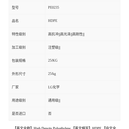
PE0235
型号
HDPE
品名
特性级别
高抗冲|||高光泽|||高刚性|||
加工级别
注塑级|||
25/KG
包装规格
25/kg
外形尺寸
厂家
LG化学
用途级别
通用级|||
是否进口
否
【英文全称】High Density Polyethylene 【英文缩写】HDPE 【中文全