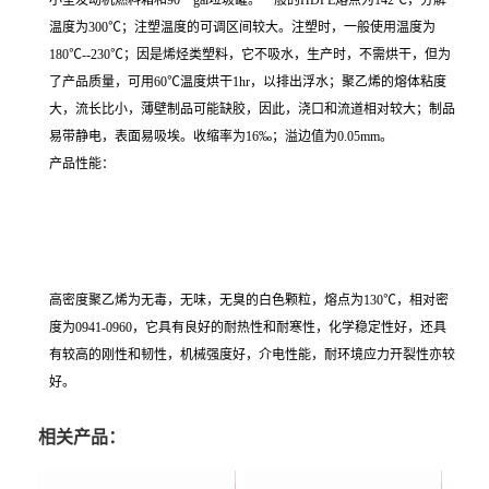
温度为300℃；注塑温度的可调区间较大。注塑时，一般使用温度为
180℃--230℃；因是烯烃类塑料，它不吸水，生产时，不需烘干，但为
了产品质量，可用60℃温度烘干1hr，以排出浮水；聚乙烯的熔体粘度
大，流长比小，薄壁制品可能缺胶，因此，浇口和流道相对较大；制品
易带静电，表面易吸埃。收缩率为16‰；溢边值为0.05mm。
产品性能：
高密度聚乙烯为无毒，无味，无臭的白色颗粒，熔点为130℃，相对密
度为0941-0960，它具有良好的耐热性和耐寒性，化学稳定性好，还具
有较高的刚性和韧性，机械强度好，介电性能，耐环境应力开裂性亦较
好。
相关产品：