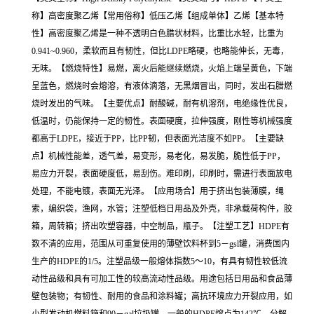
称】高密度聚乙烯【常用俗称】低压乙烯【组成单体】乙烯【基本特
性】高密度聚乙烯是一种不透明白色腊状材料，比重比水轻，比重为
0.941~0.960，柔软而且有韧性，但比LDPE略硬，也略能伸长，无毒，
无味。【燃烧特性】易燃，离火后能继续燃烧，火焰上端呈黄色，下端
呈蓝色，燃烧时会熔溶，有液体滴落，无黑烟冒出，同时，发出石腊燃
烧时发出的气味。【主要优点】耐酸碱，耐有机溶剂，电绝缘性优良，
低温时，仍能保持一定的韧性。表面硬度，拉伸强度，刚性等机械强度
都高于LDPE，接近于PP，比PP韧，但表面光洁度不如PP。【主要缺
点】机械性能差，透气差，易变形，易老化，易发脆，脆性低于PP，
易应力开裂，表面硬度低，易刮伤。难印刷，印刷时，需进行表面放电
处理，不能电镀，表面无光泽。【应用场合】用于挤出包装薄膜，绳
索，编织袋，渔网，水管；注塑低档日用品及外壳，非承载荷构件，胶
箱，周转箱；挤出吹塑容器，中空制品，瓶子。【注塑工艺】HDPE有
数不清的应用，范围从可重复使用的薄壁饮料杯到5－gsl罐，消费国内
生产的HDPE的1/5。注塑品级一般熔体指数5～10，有具有韧性较低流
动性品级和具有可加工性的较高流动性品级。用途包括日用品和食品薄
壁包装物；有韧性、耐用的食品和涂料罐；高抗环境应力开裂应用，如
小型发动机燃料箱和90－gal垃圾罐。一般的HDPE熔点为142℃，分解