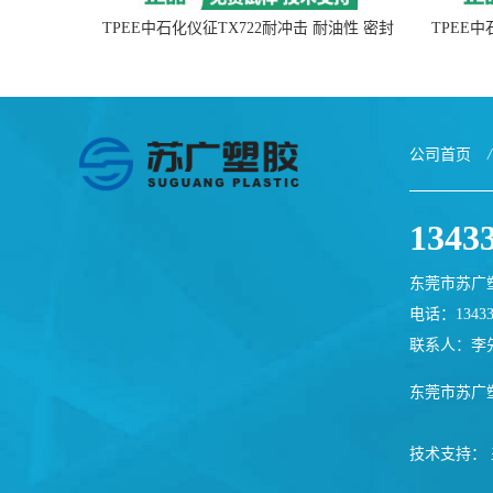
TPEE中石化仪征TX722耐冲击 耐油性 密封
TPEE
性
公司首页
/
1343
东莞市苏广
电话：13433
联系人：李
东莞市苏广
技术支持：