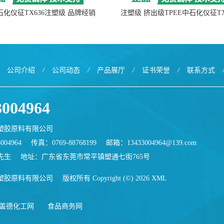
中石化仪征TX636注塑级 品牌经销
注塑级 挤出级TPEE中石化仪征TX
公司介绍
/
公司动态
/
产品展厅
/
证书荣誉
/
联系方式
3004964
塑胶原料有限公司
004964
传真：0769-88768199
邮箱：
13433004964@139.com
先生
地址：广东省东莞市常平镇塑通七街765号
塑胶原料有限公司
版权所有 Copyright (©) 2026
XML
盖德化工网
食品商务网