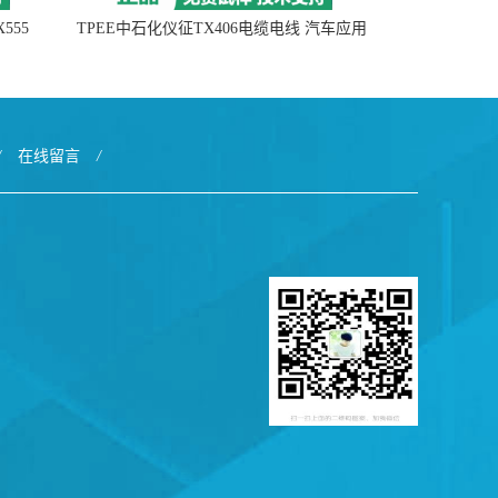
555
TPEE中石化仪征TX406电缆电线 汽车应用
/
在线留言
/