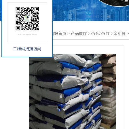
您当前的位置：
网站首页
>
产品展厅
>
PA46/PA4T
>
帝斯曼
>
二维码扫描访问