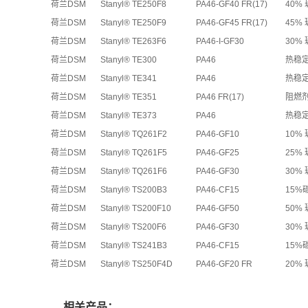
荷兰DSM
Stanyl® TE250F8
PA46-GF40 FR(17)
40%
荷兰DSM
Stanyl® TE250F9
PA46-GF45 FR(17)
45%
荷兰DSM
Stanyl® TE263F6
PA46-I-GF30
30%
荷兰DSM
Stanyl® TE300
PA46
热稳
荷兰DSM
Stanyl® TE341
PA46
热稳定
荷兰DSM
Stanyl® TE351
PA46 FR(17)
阻燃剂
荷兰DSM
Stanyl® TE373
PA46
热稳定
荷兰DSM
Stanyl® TQ261F2
PA46-GF10
10%
荷兰DSM
Stanyl® TQ261F5
PA46-GF25
25%
荷兰DSM
Stanyl® TQ261F6
PA46-GF30
30%
荷兰DSM
Stanyl® TS200B3
PA46-CF15
15%
荷兰DSM
Stanyl® TS200F10
PA46-GF50
50%
荷兰DSM
Stanyl® TS200F6
PA46-GF30
30%
荷兰DSM
Stanyl® TS241B3
PA46-CF15
15%
荷兰DSM
Stanyl® TS250F4D
PA46-GF20 FR
20%
相关产品：