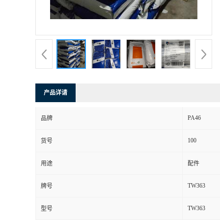
产品详请
PA46
品牌
100
货号
用途
配件
TW363
牌号
TW363
型号