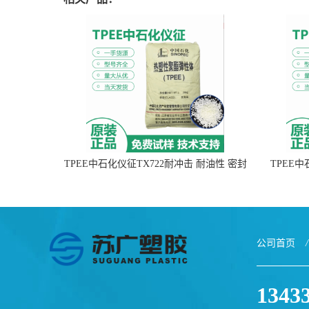
TPEE中石化仪征TX722耐冲击 耐油性 密封
TPEE
性
公司首页
/
1343