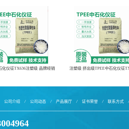
中石化仪征TX636注塑级 品牌经销
注塑级 挤出级TPEE中石化仪征TX
公司介绍
/
公司动态
/
产品展厅
/
证书荣誉
/
联系方式
3004964