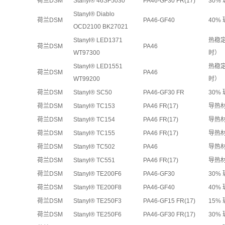
荷兰DSM
Stanyl® 46SF5030
PA46-GF30 FR(17)
30%
Stanyl® Diablo
荷兰DSM
PA46-GF40
40%
OCD2100 BK27021
Stanyl® LED1371
热稳定
荷兰DSM
PA46
WT97300
时）
Stanyl® LED1551
热稳定
荷兰DSM
PA46
WT99200
时）
荷兰DSM
Stanyl® SC50
PA46-GF30 FR
30%
荷兰DSM
Stanyl® TC153
PA46 FR(17)
导热材
荷兰DSM
Stanyl® TC154
PA46 FR(17)
导热材
荷兰DSM
Stanyl® TC155
PA46 FR(17)
导热材
荷兰DSM
Stanyl® TC502
PA46
导热
荷兰DSM
Stanyl® TC551
PA46 FR(17)
导热材
荷兰DSM
Stanyl® TE200F6
PA46-GF30
30%
荷兰DSM
Stanyl® TE200F8
PA46-GF40
40%
荷兰DSM
Stanyl® TE250F3
PA46-GF15 FR(17)
15%
荷兰DSM
Stanyl® TE250F6
PA46-GF30 FR(17)
30%