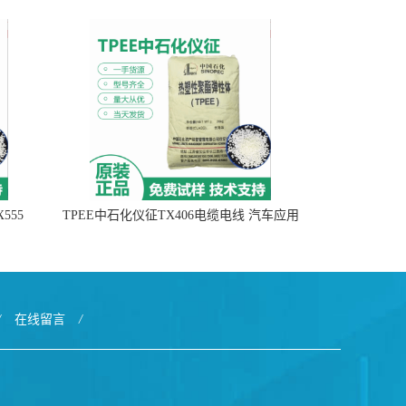
555
TPEE中石化仪征TX406电缆电线 汽车应用
/
在线留言
/