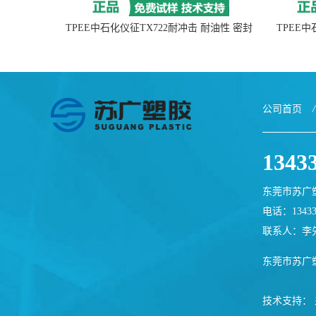
TPEE中石化仪征TX722耐冲击 耐油性 密封
TPEE
性
公司首页
/
1343
东莞市苏广
电话：13433
联系人：李
东莞市苏广
技术支持：