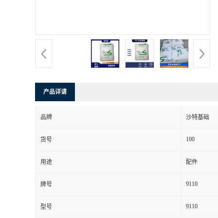
产品详请
品牌
沙特基础
100
货号
用途
配件
9110
牌号
9110
型号