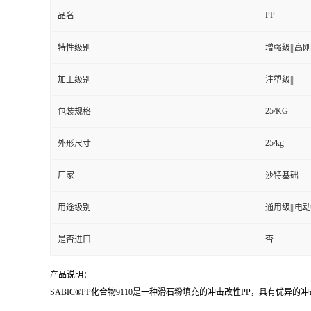
PP
品名
特性级别
增强级|||高刚性
加工级别
注塑级|||
25/KG
包装规格
25/kg
外形尺寸
厂家
沙特基础
用途级别
通用级|||电动
是否进口
否
产品说明：
SABIC®PP化合物9110是一种滑石粉填充的冲击改性PP，具有优