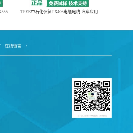
555
TPEE中石化仪征TX406电缆电线 汽车应用
/
在线留言
/