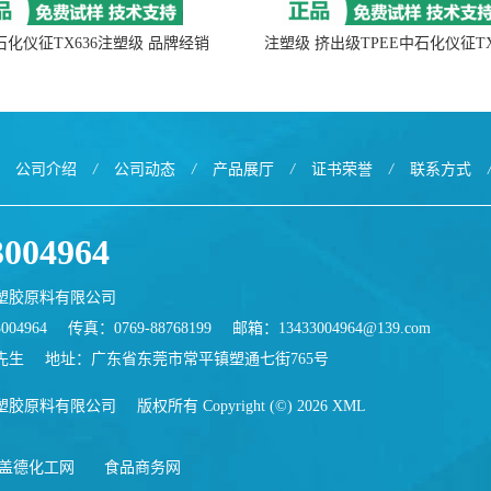
中石化仪征TX636注塑级 品牌经销
注塑级 挤出级TPEE中石化仪征TX
公司介绍
/
公司动态
/
产品展厅
/
证书荣誉
/
联系方式
3004964
塑胶原料有限公司
004964
传真：0769-88768199
邮箱：
13433004964@139.com
先生
地址：广东省东莞市常平镇塑通七街765号
塑胶原料有限公司
版权所有 Copyright (©) 2026
XML
盖德化工网
食品商务网