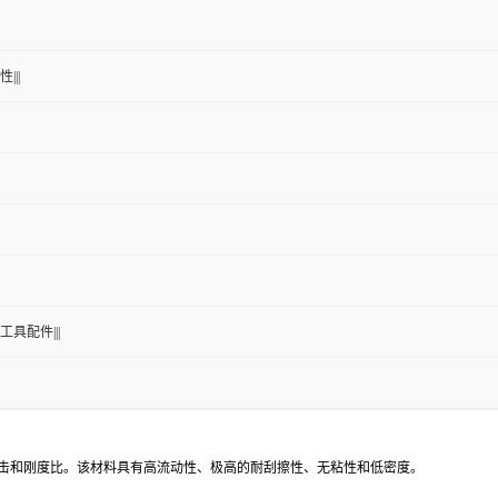
|||
工具配件|||
异的冲击和刚度比。该材料具有高流动性、极高的耐刮擦性、无粘性和低密度。