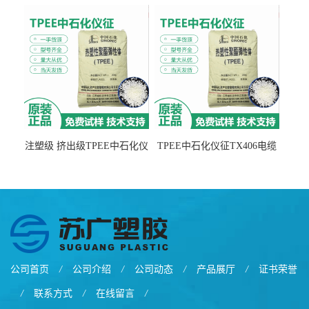
击 耐油性 密封性
级 品牌经销
注塑级 挤出级TPEE中石化仪
TPEE中石化仪征TX406电缆
征TX555
电线 汽车应用
公司首页
/
公司介绍
/
公司动态
/
产品展厅
/
证书荣誉
/
联系方式
/
在线留言
/