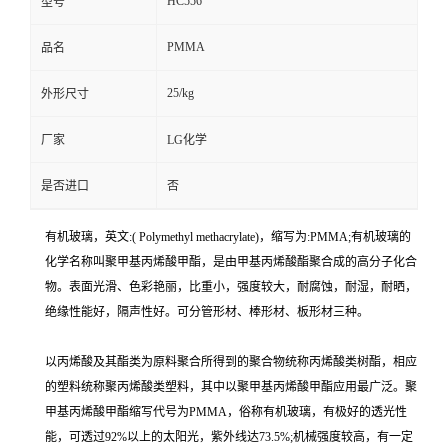
HC556
型号
PMMA
品名
25/kg
外形尺寸
厂家
LG化学
是否进口
否
有机玻璃，英文:( Polymethyl methacrylate)，缩写为:PMMA;有机玻璃的
化学名称叫聚甲基丙烯酸甲酯，是由甲基丙烯酸酯聚合成的高分子化合
物。表面光滑、色彩艳丽，比重小，强度较大，耐腐蚀，耐湿，耐晒，
绝缘性能好，隔声性好。可分管形材、棒形材、板形材三种。
以丙烯酸及其酯类为原料聚合所得到的聚合物统称丙烯酸类树酯，相应
的塑料统称聚丙烯酸类塑料，其中以聚甲基丙烯酸甲酯应用最广泛。聚
甲基丙烯酸甲酯缩写代号为PMMA，俗称有机玻璃，有极好的透光性
能，可透过92%以上的太阳光，紫外线达73.5%;机械强度较高，有一定