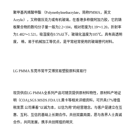
聚甲基丙烯酸甲酯 （Polymethylmethacrylate，简称PMMA，英文
Acrylic），又称做压克力或有机玻璃，在香港多称做阿加力胶，它的铸
板聚合物的数均分子量一般为2.2×104，相对密度为1.19～1.20，折射率
为1.482～1.521，吸湿度在0.5%以下，玻璃化温度为105℃。具有高透明
度， 格，易于机械加工等优点，是平常经常使用的玻璃替代材料。
LG PMMA 东莞市常平艾博贸易塑胶原料貿易行
现货供应LG PMMA全系列产品可随货提供原材料物性，原材料产地证
明（COA),SGS.MSDS.FDA.UL黄卡等相关详细资料，可开具17%增值
税发票.公司秉着“以诚为本，以信为用”的经营理念。与客户是建立在互
惠、互利、互信的基础上长期合作。共创双赢局面，愿与各界人士真诚
合作，共同发展，携手共创辉煌的明天.