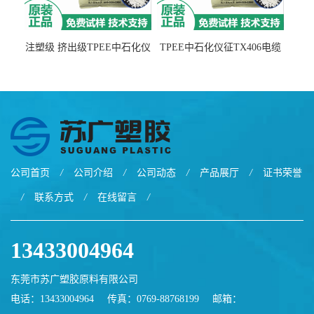
注塑级 挤出级TPEE中石化仪
TPEE中石化仪征TX406电缆
征TX555
电线 汽车应用
公司首页
/
公司介绍
/
公司动态
/
产品展厅
/
证书荣誉
/
联系方式
/
在线留言
/
13433004964
东莞市苏广塑胶原料有限公司
电话：13433004964
传真：0769-88768199
邮箱：