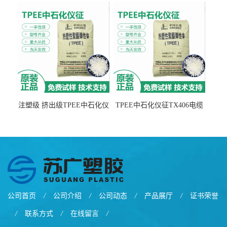
注塑级 挤出级TPEE中石化仪
TPEE中石化仪征TX406电缆
征TX555
电线 汽车应用
公司首页
/
公司介绍
/
公司动态
/
产品展厅
/
证书荣誉
/
联系方式
/
在线留言
/