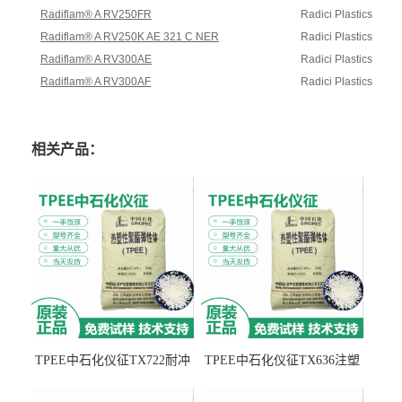
Radiflam® A RV250FR
Radici Plastics
Radiflam® A RV250K AE 321 C NER
Radici Plastics
Radiflam® A RV300AE
Radici Plastics
Radiflam® A RV300AF
Radici Plastics
相关产品：
TPEE中石化仪征TX722耐冲
TPEE中石化仪征TX636注塑
击 耐油性 密封性
级 品牌经销