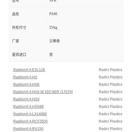
AFR
型号
PA66
品名
25/kg
外形尺寸
厂家
兰蒂奇
是否进口
否
Radilon® A ESL128
Radici Plastics
Radilon® A HS
Radici Plastics
Radilon® A HSK
Radici Plastics
Radilon® A HSX W 333 NER (17079)
Radici Plastics
Radilon® A HSX
Radici Plastics
Radilon® A HSX88
Radici Plastics
Radilon® A LX14080
Radici Plastics
Radilon® A RCF3505
Radici Plastics
Radilon® A RV150
Radici Plastics