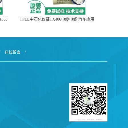
555
TPEE中石化仪征TX406电缆电线 汽车应用
/
在线留言
/