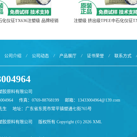
中石化仪征TX636注塑级 品牌经销
注塑级 挤出级TPEE中石化仪征TX
公司介绍
/
公司动态
/
产品展厅
/
证书荣誉
/
联系方式
3004964
塑胶原料有限公司
004964
传真：0769-88768199
邮箱：
13433004964@139.com
先生
地址：广东省东莞市常平镇塑通七街765号
塑胶原料有限公司
版权所有 Copyright (©) 2026
XML