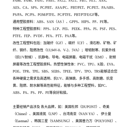
PA66、PA46、PA9T、PA6T、PA12、PA11、PBT、PET、ASA、
AES、CA、SPS、PC/PBT、ASA/PC、PBT/PET、PC/PET、PA/ABS、
PS/PA、PC/PS、POM/PTFE、PC/PTFE、PBT/PTFE/GF等。
通用塑胶原料：ABS、SAN（AS ）、GPPS、HIPS、PP、PE等。
特种工程塑胶原料：PPS、LCP、PEI、 PEEK、PPA、PI、PSF、PES、
PTFE、FEP、PVDF、PFA、PTT、PAA等。
改性工程塑料包括：加玻纤（GF）、碳纤（CF）、滑石粉、矿物、矿
纤、钢纤、阻燃改性（UL94V-0、V-2、5VA）；增韧耐寒、抗紫外线
（抗UV耐候）、抗静电、导电、电磁屏蔽、电磁干扰（EMI）、射频
屏蔽等改性工程塑胶原料。热塑性弹性体：PVC、TPU、K胶、EVA、
POE、TPR、TPE、SBS、SEBS、TPEE、TPV、TPO、TRS能够适合您
各种硬度之需求及高透明、抗UV、高弹跳、多手感、高耐磨、抗变
黄、阻燃、耐水解等高性能特征，能够与多种工程塑料，如PC、
ABS、PA、PS、PP、PE等良好粘接。
主要经销产品涉及 各大品牌，如：美国杜邦（DUPONT）、奇美
（Chimei）、美国液氮（LNP）、台湾南亚（NAN YA）、 伊士曼
（Eastman）、韩国三星（SAMSUNG）、美国普力万（POLYONE）、