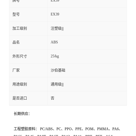
EX39
牌号
EX39
型号
加工级别
注塑级|||
ABS
品名
25/kg
外形尺寸
厂家
沙伯基础
用途级别
通用级|||
是否进口
否
长期供应：
工程塑胶原料： PC/ABS、PC、PPO、PPE、POM、PMMA、PA6、