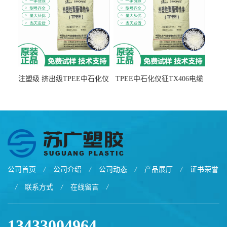
注塑级 挤出级TPEE中石化仪
TPEE中石化仪征TX406电缆
征TX555
电线 汽车应用
公司首页
/
公司介绍
/
公司动态
/
产品展厅
/
证书荣誉
/
联系方式
/
在线留言
/
13433004964