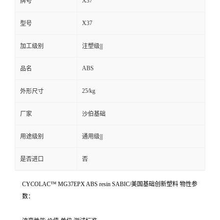
X37
牌号
X37
型号
加工级别
注塑级|||
ABS
品名
25/kg
外形尺寸
厂家
沙伯基础
用途级别
通用级|||
是否进口
否
CYCOLAC™ MG37EPX ABS resin SABIC/美国基础创新塑料 物性参
数：