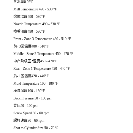
含水量0.02%
Melt Temperature 490 - 530 °F
熔体温度490 - 530°F
Nozzle Temperature 490 - 530 °F
喷嘴温度490 - 530°F
Front - Zone 3 Temperature 480 - 510 °F
前- 3区温度480 - 510°F
Middle - Zone 2 Temperature 450 - 470 °F
中产阶级区2温度450 - 470°F
Rear - Zone 1 Temperature 420 - 440 °F
后- 1区温度420 - 440°F
Mold Temperature 100 - 180 °F
模具温度100 - 180°F
Back Pressure 50 - 100 psi
背压50 - 100 psi
Screw Speed 30 - 60 rpm
螺杆速度30 - 60 rpm
Shot to Cylinder Size 50 - 70 %