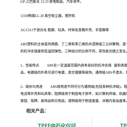
GP-22巴斯夫 13-23 家电制品、汽车零件。
121H韩国LG 20 真空吸尘器，搅拌机
AG15A1宁波台化 鞋跟、玩具、时钟及音箱外壳、手提箱等
ABS塑料的主体是丙烯腈、丁二烯和苯乙烯的共混物或三元共聚物，是
的抗冲击强度和低温回弹性。三种组分的比例不同，其性能也随之
1、性能特点 ABS在一定温度范围内具有良好的抗冲击强 度和表
品，电镀级的外表可进行电镀、真空镀膜等装饰。通用级ABS不透水
2、级别与用途 ABS按用途不同可分为通用级(包括各种抗冲级)、
电话等外壳和玩具等；阻燃级用于制造电子部件，如计算机终端、机器
旋钮、铭牌、装饰品和日用品；透明级用于制造度盘、冰箱内食品盘等
相关产品：