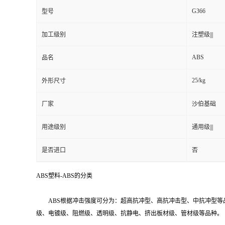
G366
型号
加工级别
注塑级|||
ABS
品名
25/kg
外形尺寸
厂家
沙伯基础
用途级别
通用级|||
是否进口
否
ABS塑料-ABS的分类
ABS根据冲击强度可分为：超高抗冲型、高抗冲击型、中抗冲型等
级、电镀级、阻燃级、透明级、抗静电、挤出板材级、管材级等品种。