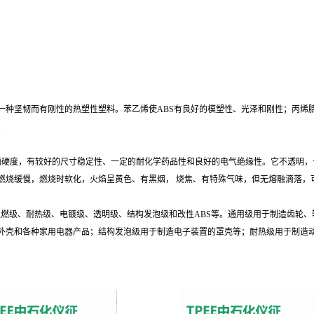
一种坚韧而有刚性的热塑性塑料。苯乙烯使ABS有良好的模塑性、光泽和刚性；丙烯腈
变化。
面硬度，有较好的尺寸稳定性、一定的耐化学药品性和良好的电气绝缘性。它不透明，
、燃烧缓慢，燃烧时软化，火焰呈黄色、有黑烟， 烧焦、有特殊气味，但无熔融滴
阻燃级、耐热级、电镀级、透明级、结构发泡级和改性ABS等。通用级用于制造齿轮
外壳和各种家用电器产品；结构发泡级用于制造电子装置的罩壳等；耐热级用于制造
。