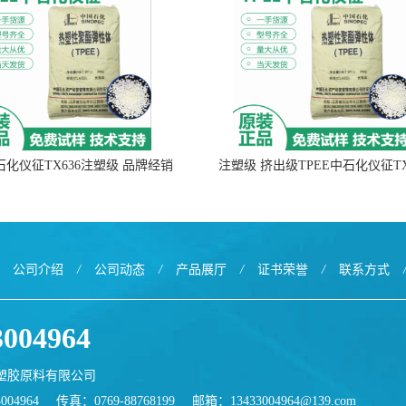
中石化仪征TX636注塑级 品牌经销
注塑级 挤出级TPEE中石化仪征TX
公司介绍
/
公司动态
/
产品展厅
/
证书荣誉
/
联系方式
3004964
塑胶原料有限公司
004964
传真：0769-88768199
邮箱：
13433004964@139.com