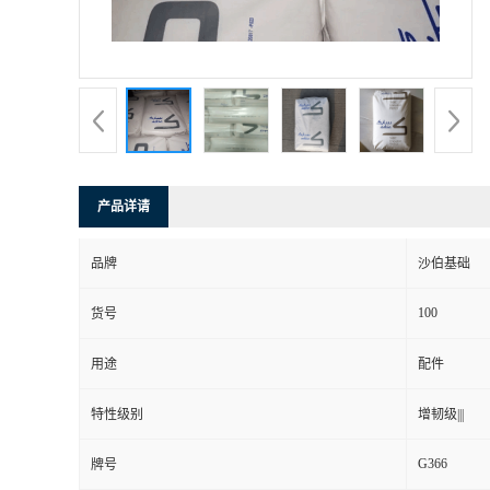
产品详请
品牌
沙伯基础
100
货号
用途
配件
特性级别
增韧级|||
G366
牌号