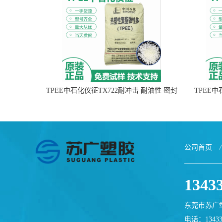
TPEE中石化仪征TX722耐冲击 耐油性 密封
TPEE
性
公司首页
/
1343
东莞市苏广
电话：13433