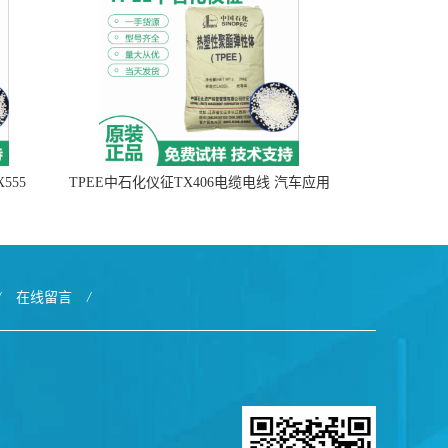
555
TPEE中石化仪征TX406电缆电线 汽车应用
/
在线留言
/