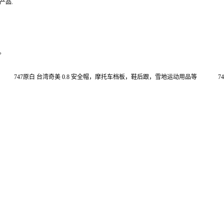
行业及产品.
妆品盒
电按钮。
化妆品盒 747原白 台湾奇美 0.8 安全帽，摩托车档板，鞋后跟，雪地运动用品等