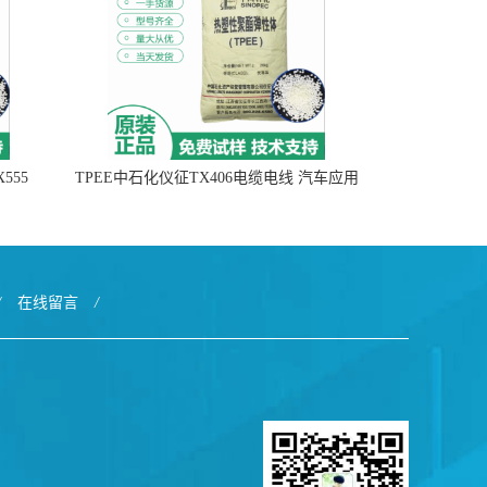
555
TPEE中石化仪征TX406电缆电线 汽车应用
/
在线留言
/