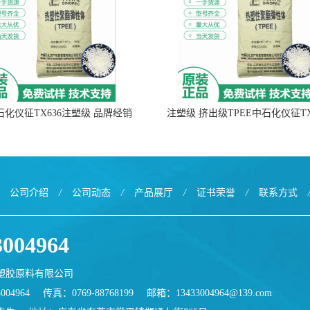
中石化仪征TX636注塑级 品牌经销
注塑级 挤出级TPEE中石化仪征TX
公司介绍
/
公司动态
/
产品展厅
/
证书荣誉
/
联系方式
3004964
塑胶原料有限公司
004964
传真：0769-88768199
邮箱：
13433004964@139.com