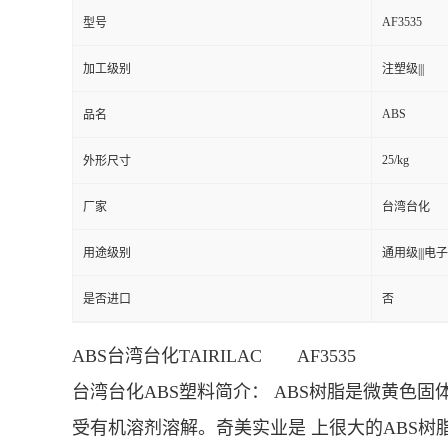
AF3535
型号
加工级别
注塑级|||
ABS
品名
25/kg
外形尺寸
厂家
台湾台化
用途级别
通用级|||电子
是否进口
否
ABS台湾台化TAIRILAC AF3535
台湾台化ABS塑料简介： ABS树脂是微黄色固体
受有机溶剂溶解。奇美实业是 上很大的ABS树