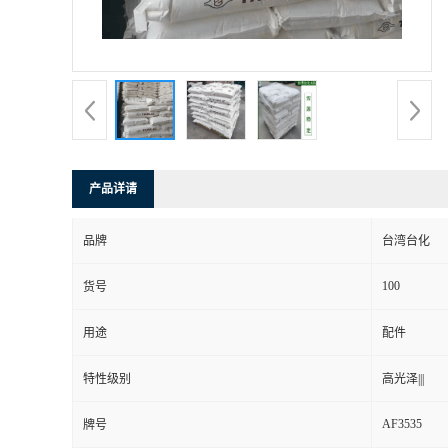
产品详请
品牌
台湾台化
100
货号
用途
配件
特性级别
高光泽|||
AF3535
牌号