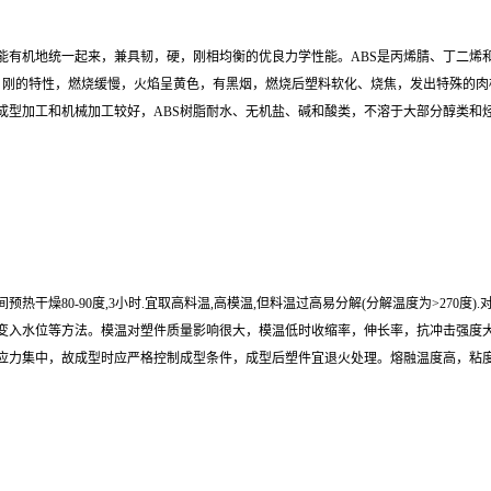
各种性能有机地统一起来，兼具韧，硬，刚相均衡的优良力学性能。ABS是丙烯腈、丁二
硬、刚的特性，燃烧缓慢，火焰呈黄色，有黑烟，燃烧后塑料软化、烧焦，发出特殊的肉
成型加工和机械加工较好，ABS树脂耐水、无机盐、碱和酸类，不溶于大部分醇类和烃
燥80-90度,3小时.宜取高料温,高模温,但料温过高易分解(分解温度为>270度).对精
变入水位等方法。模温对塑件质量影响很大，模温低时收缩率，伸长率，抗冲击强度大
应力集中，故成型时应严格控制成型条件，成型后塑件宜退火处理。熔融温度高，粘度