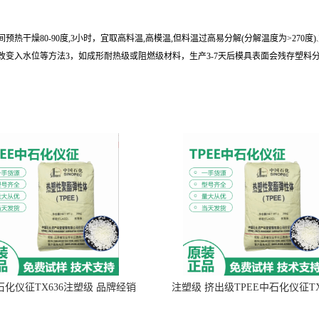
干燥80-90度,3小时，宜取高料温,高模温,但料温过高易分解(分解温度为>270度).对
变入水位等方法3，如成形耐热级或阻燃级材料，生产3-7天后模具表面会残存塑料
中石化仪征TX636注塑级 品牌经销
注塑级 挤出级TPEE中石化仪征TX