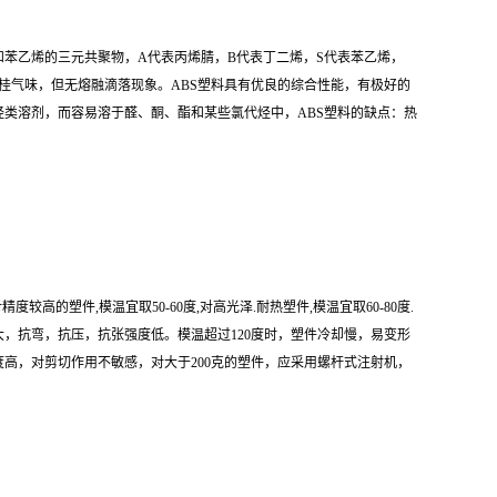
烯和苯乙烯的三元共聚物，A代表丙烯腈，B代表丁二烯，S代表苯乙烯，
桂气味，但无熔融滴落现象。ABS塑料具有优良的综合性能，有极好的
类溶剂，而容易溶于醛、酮、酯和某些氯代烃中，ABS塑料的缺点：热
度较高的塑件,模温宜取50-60度,对高光泽.耐热塑件,模温宜取60-80度.
，抗弯，抗压，抗张强度低。模温超过120度时，塑件冷却慢，易变形
高，对剪切作用不敏感，对大于200克的塑件，应采用螺杆式注射机，