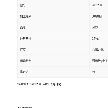
AE8200
型号
加工级别
注塑级|||
ABS
品名
25/kg
外形尺寸
厂家
台湾台化
用途级别
通用级|||电子
是否进口
否
TAIRILAC AE8200 ABS 台湾台化