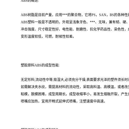
ABS的概述:
ABS树脂是目前产量，应用***的聚合物，它将PS，SAN，BS的
ABS塑料一般是不透明的，外观呈浅象牙色、***、无味，兼有韧、
冲击强度、尺寸稳定性好、电性能、耐磨性、抗化学药品性、染色性，
变形温度较低，可燃，耐候性较差。
塑胶原料ABS的成型性能:
无定形料,流动性中等,吸湿大,必须充分干燥,表面要求光泽的塑件须长时间预热干
如需解决夹水纹，需提高材料的流动性，采取高料温、高模温，或者改
粘模，脱模困难，成型周期长。成型收缩率小，易发生熔融开裂，产生
喷嘴应加热，宜用开畅式延伸式喷嘴，注塑速度中高速。