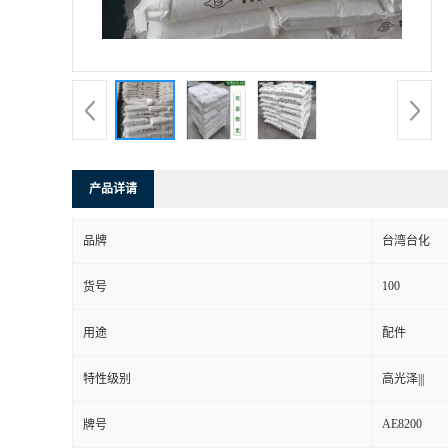
产品详请
品牌
台湾台化
100
货号
用途
配件
特性级别
高光泽|||
AE8200
牌号