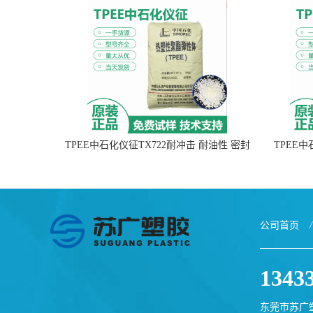
TPEE中石化仪征TX722耐冲击 耐油性 密封
TPEE
性
公司首页
/
1343
东莞市苏广