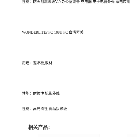
性能：防火阻燃等级V-0 办公室设备 充电器 电子电器外壳 家电应用
WONDERLITE? PC-108U PC 台湾奇美
用途：遮阳板,板材
性能：耐候性 抗紫外线
性能：高光滑性 食品接触级
相关产品：