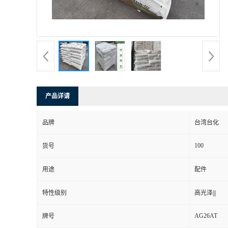
产品详请
品牌
台湾台化
100
货号
用途
配件
特性级别
高光泽|||
AG26AT
牌号