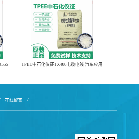
555
TPEE中石化仪征TX406电缆电线 汽车应用
/
在线留言
/