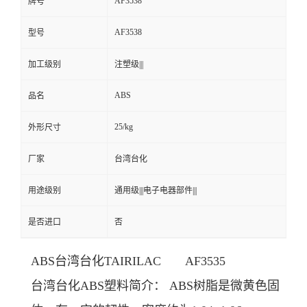
AF3538
牌号
AF3538
型号
加工级别
注塑级|||
ABS
品名
25/kg
外形尺寸
厂家
台湾台化
用途级别
通用级|||电子电器部件|||
是否进口
否
ABS台湾台化TAIRILAC AF3535
台湾台化ABS塑料简介： ABS树脂是微黄色固