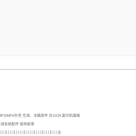
P3/MP4外壳 空调、冰箱部件 办公OA 复印机面板
空调系统配件 装饰板等
| | | || | | | || | | | | || | | | | || | | | || | | | || | | | |||