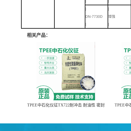
|
|
|
|
DN-7730D
增强
|
|
相关产品：
TPEE中石化仪征TX722耐冲击 耐油性 密封
TPEE
性