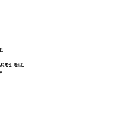
燃性
） 热稳定性 ;阻燃性
燃性