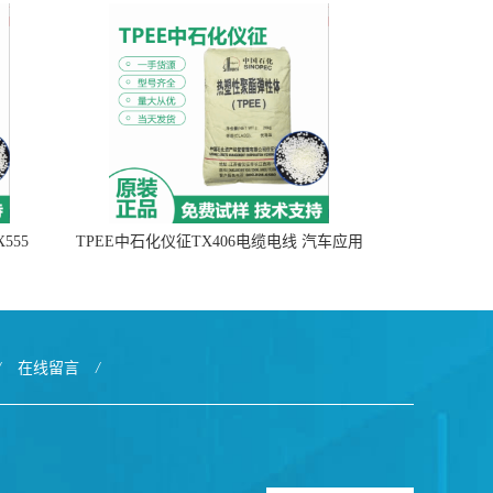
555
TPEE中石化仪征TX406电缆电线 汽车应用
/
在线留言
/