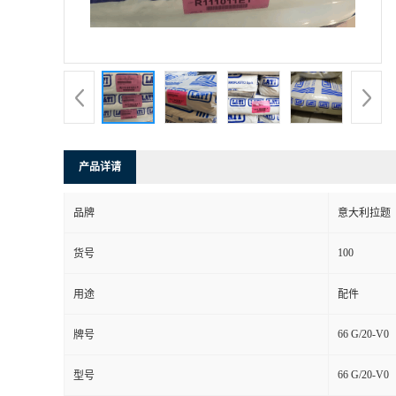
产品详请
品牌
意大利拉题
100
货号
用途
配件
66 G/20-V0
牌号
66 G/20-V0
型号