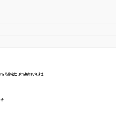
疗/护理用品 热稳定性 ;食品接触的合规性
润滑