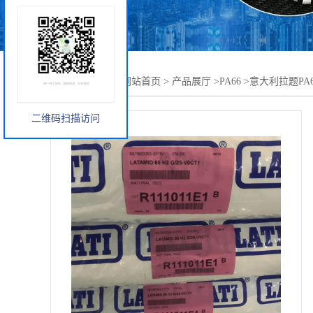
您当前的位置：
网站首页
>
产品展厅
>
PA66
>
意大利拉题PA6
二维码扫描访问