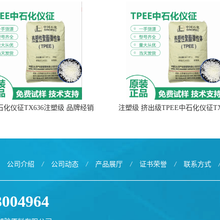
中石化仪征TX636注塑级 品牌经销
注塑级 挤出级TPEE中石化仪征TX
公司介绍
/
公司动态
/
产品展厅
/
证书荣誉
/
联系方式
3004964