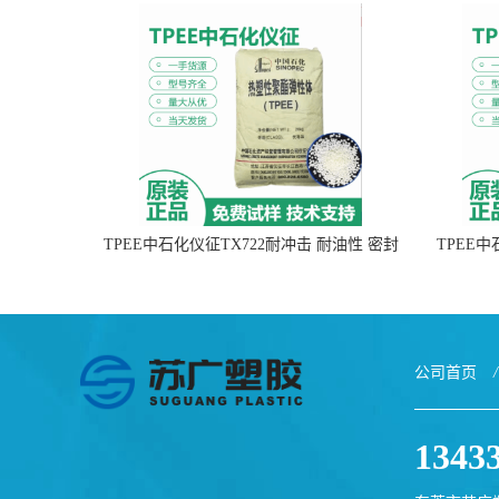
TPEE中石化仪征TX722耐冲击 耐油性 密封
TPEE
性
公司首页
/
1343