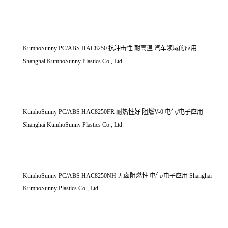
KumhoSunny PC/ABS HAC8250 抗冲击性 耐高温 汽车领域的应用
Shanghai KumhoSunny Plastics Co., Ltd.
KumhoSunny PC/ABS HAC8250FR 耐热性好 阻燃V-0 电气/电子应用
Shanghai KumhoSunny Plastics Co., Ltd.
KumhoSunny PC/ABS HAC8250NH 无卤阻燃性 电气/电子应用 Shanghai
KumhoSunny Plastics Co., Ltd.