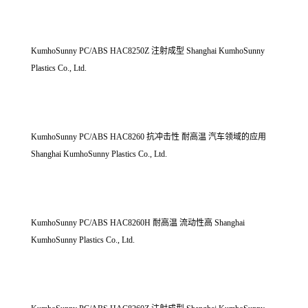
KumhoSunny PC/ABS HAC8250Z 注射成型 Shanghai KumhoSunny
Plastics Co., Ltd.
KumhoSunny PC/ABS HAC8260 抗冲击性 耐高温 汽车领域的应用
Shanghai KumhoSunny Plastics Co., Ltd.
KumhoSunny PC/ABS HAC8260H 耐高温 流动性高 Shanghai
KumhoSunny Plastics Co., Ltd.