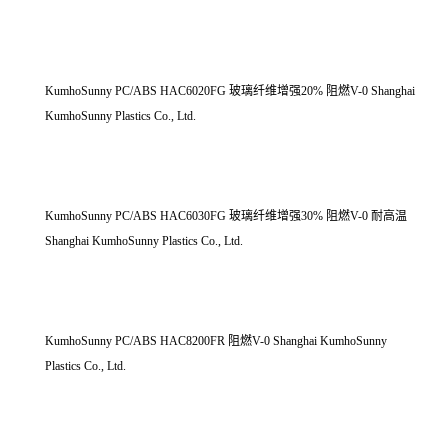
KumhoSunny PC/ABS HAC6020FG 玻璃纤维增强20% 阻燃V-0 Shanghai
KumhoSunny Plastics Co., Ltd.
KumhoSunny PC/ABS HAC6030FG 玻璃纤维增强30% 阻燃V-0 耐高温
Shanghai KumhoSunny Plastics Co., Ltd.
KumhoSunny PC/ABS HAC8200FR 阻燃V-0 Shanghai KumhoSunny
Plastics Co., Ltd.