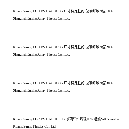
KumhoSunny PC/ABS HAC5010G 尺寸稳定性好 玻璃纤维增强10%
Shanghai KumhoSunny Plastics Co., Ltd.
KumhoSunny PC/ABS HAC5020G 尺寸稳定性好 玻璃纤维增强20%
Shanghai KumhoSunny Plastics Co., Ltd.
KumhoSunny PC/ABS HAC5030G 尺寸稳定性好 玻璃纤维增强30%
Shanghai KumhoSunny Plastics Co., Ltd.
KumhoSunny PC/ABS HAC6010FG 玻璃纤维增强10% 阻燃V-0 Shanghai
KumhoSunny Plastics Co., Ltd.