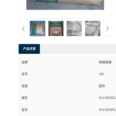
产品详请
品牌
韩国锦湖
100
货号
用途
配件
HAC6010FG
牌号
HAC6010FG
型号