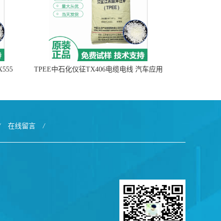
555
TPEE中石化仪征TX406电缆电线 汽车应用
/
在线留言
/