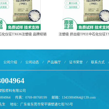
中石化仪征TX636注塑级 品牌经销
注塑级 挤出级TPEE中石化仪征TX
公司介绍
/
公司动态
/
产品展厅
/
证书荣誉
/
联系方式
3004964
塑胶原料有限公司
004964
传真：0769-88768199
邮箱：
13433004964@139.com
先生
地址：广东省东莞市常平镇塑通七街765号