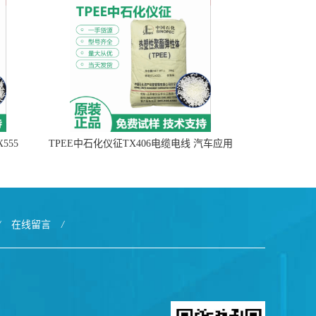
555
TPEE中石化仪征TX406电缆电线 汽车应用
/
在线留言
/