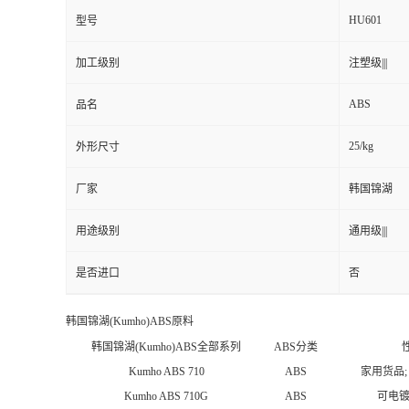
HU601
型号
加工级别
注塑级|||
ABS
品名
25/kg
外形尺寸
厂家
韩国锦湖
用途级别
通用级|||
是否进口
否
韩国锦湖(Kumho)ABS原料
韩国锦湖(Kumho)ABS全部系列
ABS分类
Kumho ABS 710
ABS
家用货品
Kumho ABS 710G
ABS
可电镀