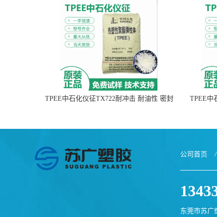
TPEE中石化仪征TX722耐冲击 耐油性 密封
TPEE
性
公司首页
/
1343
东莞市苏广