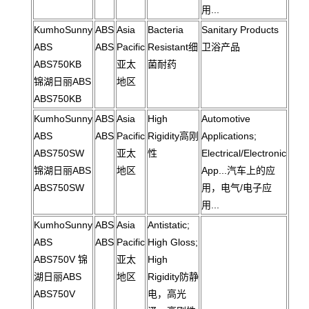
用...
KumhoSunny
ABS
Asia
Bacteria
Sanitary Products
ABS
ABS
Pacific
Resistant细
卫浴产品
ABS750KB
亚太
菌耐药
锦湖日丽ABS
地区
ABS750KB
KumhoSunny
ABS
Asia
High
Automotive
ABS
ABS
Pacific
Rigidity高刚
Applications;
ABS750SW
亚太
性
Electrical/Electronic
锦湖日丽ABS
地区
App...汽车上的应
ABS750SW
用，电气/电子应
用...
KumhoSunny
ABS
Asia
Antistatic;
ABS
ABS
Pacific
High Gloss;
ABS750V 锦
亚太
High
湖日丽ABS
地区
Rigidity防静
ABS750V
电，高光