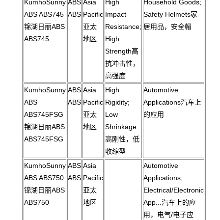
KumhoSunny
ABS
Asia
High
Household Goods;
ABS ABS745
ABS
Pacific
Impact
Safety Helmets家
锦湖日丽ABS
亚太
Resistance;
居用品，安全帽
ABS745
地区
High
Strength高
抗冲击性，
高强度
KumhoSunny
ABS
Asia
High
Automotive
ABS
ABS
Pacific
Rigidity;
Applications汽车上
ABS745FSG
亚太
Low
的应用
锦湖日丽ABS
地区
Shrinkage
ABS745FSG
高刚性，低
收缩型
KumhoSunny
ABS
Asia
Automotive
ABS ABS750
ABS
Pacific
Applications;
锦湖日丽ABS
亚太
Electrical/Electronic
ABS750
地区
App...汽车上的应
用，电气/电子应