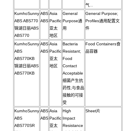
气...
KumhoSunny
ABS
Asia
General
General Purpose;
ABS ABS770
ABS
Pacific
Purpose通
Profiles通用配置文
锦湖日丽ABS
亚太
用
件
ABS770
地区
KumhoSunny
ABS
Asia
Bacteria
Food Containers食
ABS
ABS
Pacific
Resistant;
品容器
ABS770KB
亚太
Food
锦湖日丽ABS
地区
Contact
ABS770KB
Acceptable
细菌产生抗
药性;与食品
接触的可接
受
KumhoSunny
ABS
Asia
High
Sheet片
ABS
ABS
Pacific
Impact
ABS770SR
亚太
Resistance