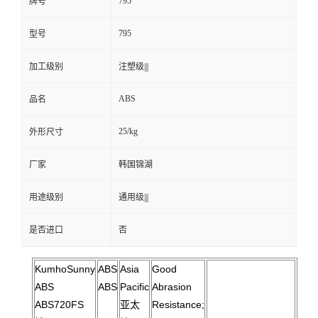
795
牌号
795
型号
加工级别
注塑级|||
ABS
品名
25/kg
外形尺寸
厂家
韩国锦湖
用途级别
通用级|||
是否进口
否
KumhoSunny
ABS
Asia
Good
ABS
ABS
Pacific
Abrasion
ABS720FS
亚太
Resistance;