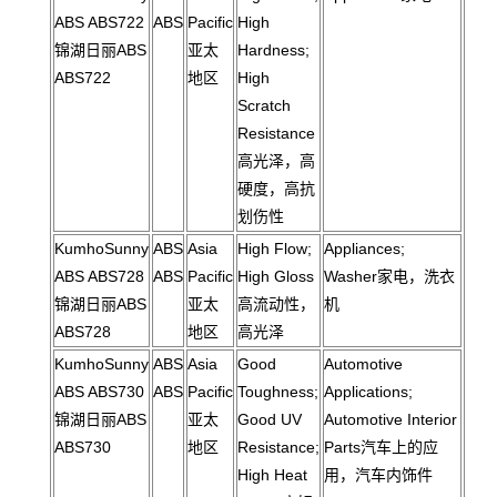
ABS ABS722
ABS
Pacific
High
锦湖日丽ABS
亚太
Hardness;
ABS722
地区
High
Scratch
Resistance
高光泽，高
硬度，高抗
划伤性
KumhoSunny
ABS
Asia
High Flow;
Appliances;
ABS ABS728
ABS
Pacific
High Gloss
Washer家电，洗衣
锦湖日丽ABS
亚太
高流动性，
机
ABS728
地区
高光泽
KumhoSunny
ABS
Asia
Good
Automotive
ABS ABS730
ABS
Pacific
Toughness;
Applications;
锦湖日丽ABS
亚太
Good UV
Automotive Interior
ABS730
地区
Resistance;
Parts汽车上的应
High Heat
用，汽车内饰件