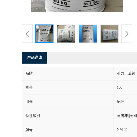
产品详请
品牌
英力士苯领
100
货号
用途
配件
特性级别
高抗冲|||高刚性
NM-11
牌号