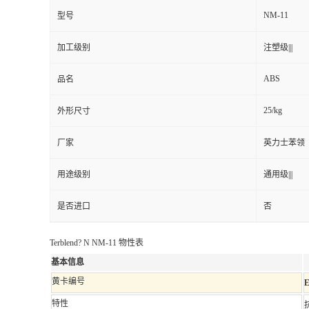
NM-11
型号
加工级别
注塑级|||
ABS
品名
25/kg
外形尺寸
厂家
英力士苯领
用途级别
通用级|||
是否进口
否
Terblend? N NM-11 物性表
基本信息
黄卡编号
E
特性