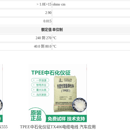
> 1.0E+15
ohms·cm
2.90
0.015
额定值
单位制
240 到 270
°C
40.0 到 80.0
°C
555
TPEE中石化仪征TX406电缆电线 汽车应用