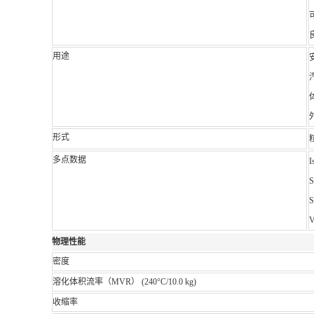
用途
形式
多点数据
I
S
S
V
物理性能
密度
溶化体积流率（MVR）
(240°C/10.0 kg)
收缩率