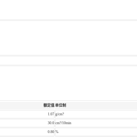
额定值
单位制
1.07
g/cm?
30.0
cm?/10min
0.80
%