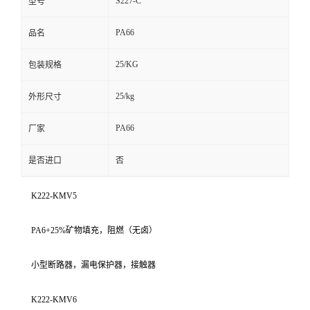
S227-C
型号
PA66
品名
25/KG
包装规格
25/kg
外形尺寸
PA66
厂家
是否进口
否
K222-KMV5
PA6+25%矿物填充，阻燃（无卤）
小型断路器，漏电保护器，接触器
K222-KMV6