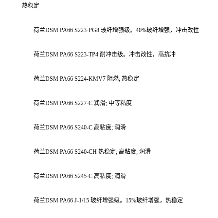
热稳定
荷兰DSM PA66 S223-PG8 玻纤增强级。40%玻纤增强，冲击改性
荷兰DSM PA66 S223-TP4 耐冲击级。冲击改性，高抗冲
荷兰DSM PA66 S224-KMV7 阻燃; 热稳定
荷兰DSM PA66 S227-C 润滑; 中等粘度
荷兰DSM PA66 S240-C 高粘度; 润滑
荷兰DSM PA66 S240-CH 热稳定; 高粘度; 润滑
荷兰DSM PA66 S245-C 高粘度; 润滑
荷兰DSM PA66 J-1/15 玻纤增强级。15%玻纤增强，热稳定