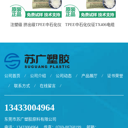
注塑级 挤出级TPEE中石化仪
TPEE中石化仪征TX406电缆
征TX555
电线 汽车应用
公司首页
/
公司介绍
/
公司动态
/
产品展厅
/
证书荣誉
/
联系方式
/
在线留言
/
13433004964
东莞市苏广塑胶原料有限公司
电话：13433004964
传真：0769-88768199
邮箱：