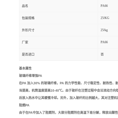
PA66
品名
25/KG
包装规格
25/kg
外形尺寸
PA66
厂家
是否进口
否
基本属性
玻璃纤维增强PA
在PA 加入30% 的玻璃纤维，PA 的力学性能、尺寸稳定性、耐热
当提高，机筒温度提高10-40℃。由于玻纤在注塑过程中会沿流动方
后放入热水中让其缓慢冷却。另外，加入玻纤的比例越大，其对注塑机
阻燃PA
由于在PA中加入了阻燃剂，大部分阻燃剂在高温下易分解，释放出酸