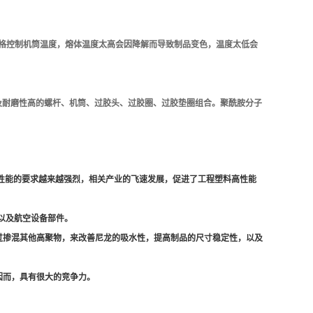
需严格控制机筒温度，熔体温度太高会因降解而导致制品变色，温度太低会
及耐磨性高的螺杆、机筒、过胶头、过胶圈、过胶垫圈组合。聚酰胺分子
性能的要求越来越强烈，相关产业的飞速发展，促进了工程塑料高性能
以及航空设备部件。
过掺混其他高聚物，来改善尼龙的吸水性，提高制品的尺寸稳定性，以及
因而，具有很大的竞争力。