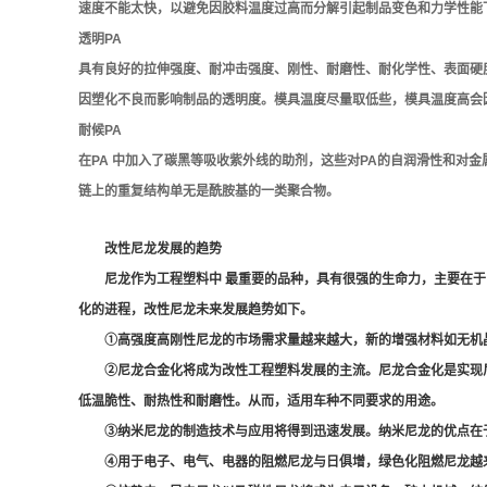
速度不能太快，以避免因胶料温度过高而分解引起制品变色和力学性能
透明PA
具有良好的拉伸强度、耐冲击强度、刚性、耐磨性、耐化学性、表面硬度
因塑化不良而影响制品的透明度。模具温度尽量取低些，模具温度高会
耐候PA
在PA 中加入了碳黑等吸收紫外线的助剂，这些对PA的自润滑性和
链上的重复结构单无是酰胺基的一类聚合物。
改性尼龙发展的趋势
尼龙作为工程塑料中 最重要的品种，具有很强的生命力，主要在
化的进程，改性尼龙未来发展趋势如下。
①高强度高刚性尼龙的市场需求量越来越大，新的增强材料如无机
②尼龙合金化将成为改性工程塑料发展的主流。尼龙合金化是实现
低温脆性、耐热性和耐磨性。从而，适用车种不同要求的用途。
③纳米尼龙的制造技术与应用将得到迅速发展。纳米尼龙的优点在
④用于电子、电气、电器的阻燃尼龙与日俱增，绿色化阻燃尼龙越