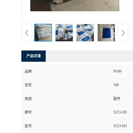
产品详请
PA66
品牌
100
货号
用途
配件
S223-EH
牌号
S223-EH
型号