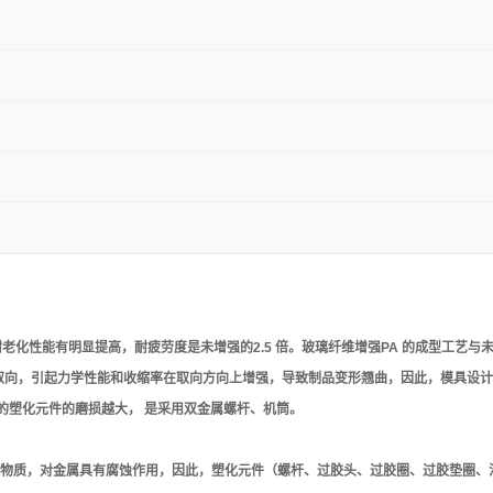
性、耐老化性能有明显提高，耐疲劳度是未增强的2.5 倍。玻璃纤维增强PA 的成型工
向取向，引起力学性能和收缩率在取向方向上增强，导致制品变形翘曲，因此，模具设
的塑化元件的磨损越大， 是采用双金属螺杆、机筒。
性物质，对金属具有腐蚀作用，因此，塑化元件（螺杆、过胶头、过胶圈、过胶垫圈、