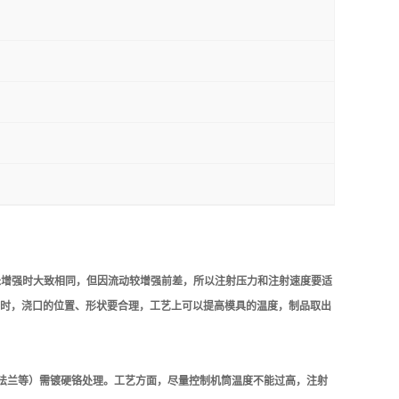
艺与未增强时大致相同，但因流动较增强前差，所以注射压力和注射速度要适
计时，浇口的位置、形状要合理，工艺上可以提高模具的温度，制品取出
法兰等）需镀硬铬处理。工艺方面，尽量控制机筒温度不能过高，注射