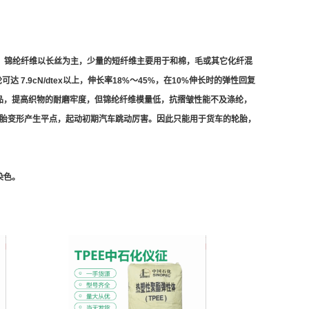
66。锦纶纤维以长丝为主，少量的短纤维主要用于和棉，毛或其它化纤混
7.9cN/dtex以上，伸长率18%～45%，在10%伸长时的弹性回复
制品，提高织物的耐磨牢度，但锦纶纤维模量低，抗摺皱性能不及涤纶，
轮胎变形产生平点，起动初期汽车跳动厉害。因此只能用于货车的轮胎，
染色。