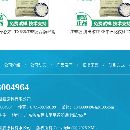
中石化仪征TX636注塑级 品牌经销
注塑级 挤出级TPEE中石化仪征TX
公司介绍
/
公司动态
/
产品展厅
/
证书荣誉
/
联系方式
3004964
塑胶原料有限公司
004964
传真：0769-88768199
邮箱：
13433004964@139.com
先生
地址：广东省东莞市常平镇塑通七街765号
塑胶原料有限公司
版权所有 Copyright (©) 2026
XML