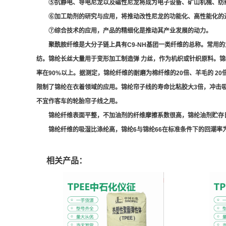
⑤抗静电、导电尼龙以及磁性尼龙将成为电子设备、矿山机械、纺
⑥加工助剂的研究与应用，将推动改性尼龙的功能化、高性能化的
⑦综合技术的应用，产品的精细化是推动其产业发展的动力。
聚酰胺纤维是大分子链上具有C9-NH基团一类纤维的总称。常用的
纺。锦纶长丝大量用于变形加工制造弹 力丝，作为机织或针织原料。锦纶纤维一
率在90%以上。据测定，锦纶纤维的耐磨为棉纤维的20倍、羊毛的 
限制了锦纶在衣着领域的应用。锦纶帘子线的寿命比粘胶大3倍，冲击
不宜作客车的轮胎帘子线之用。
锦纶纤维表面平整，不加油剂的纤维摩擦系数很高，锦纶油剂贮存
锦纶纤维的吸湿比涤纶高，锦纶6与锦纶66在标准条件下的回潮率
相关产品：