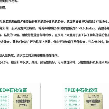
织机械的 材料。
进程。
为脂肪族聚酯胺夕主要品种有聚酰胺6和'聚酰胺66，我国商品名 称为锦纶6和锦纶
般采用熔体法纺丝。 锦纶6和锦纶66纤维的强度为4～5.3cN/dtex，高强涤纶可达 
20倍、粘胶的50倍。耐疲劳性能居各种纤维 。在民用上大量用于加工袜子和其他混纺
吸收能大，因此轮胎能在坏的路面上行驶，但由于锦纶帘子线伸长大，汽车停止时，
日久易失效，纺织加工时还需要重新添加油剂。
为4.5%，在合纤中仅次于维纶。染色性能好，可用酸性染料，分散性染料及其他染料