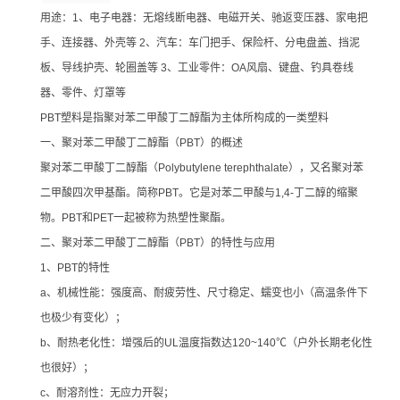
用途：1、电子电器：无熔线断电器、电磁开关、驰返变压器、家电把
手、连接器、外壳等 2、汽车：车门把手、保险杆、分电盘盖、挡泥
板、导线护壳、轮圈盖等 3、工业零件：OA风扇、键盘、钓具卷线
器、零件、灯罩等
PBT塑料是指聚对苯二甲酸丁二醇酯为主体所构成的一类塑料
一、聚对苯二甲酸丁二醇酯（PBT）的概述
聚对苯二甲酸丁二醇酯（Polybutylene terephthalate），又名聚对苯
二甲酸四次甲基酯。简称PBT。它是对苯二甲酸与1,4-丁二醇的缩聚
物。PBT和PET一起被称为热塑性聚酯。
二、聚对苯二甲酸丁二醇酯（PBT）的特性与应用
1、PBT的特性
a、机械性能：强度高、耐疲劳性、尺寸稳定、蠕变也小（高温条件下
也极少有变化）；
b、耐热老化性：增强后的UL温度指数达120~140℃（户外长期老化性
也很好）；
c、耐溶剂性：无应力开裂；