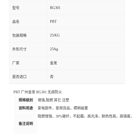
RG301
型号
PBT
品名
25/KG
包装规格
25/kg
外形尺寸
厂家
金发
是否进口
否
PBT 广州金发 RG301 无卤防火
规格级别
增强,阻燃 其它 注塑
该料用途
家电部件，家用货品，照明装置
阻燃增强，30%玻纤，不起霜，高光泽，耐热性高，高强度，
备注说明