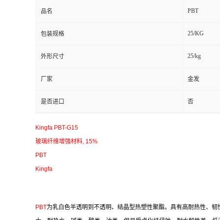
PBT
品名
25/KG
包装规格
25/kg
外形尺寸
厂家
金发
是否进口
否
Kingfa PBT-G15
玻璃纤维增强材料, 15%
PBT
Kingfa
P
BT
为乳白色半透明到不透明、结晶型热塑性聚酯。具有高耐热性、韧