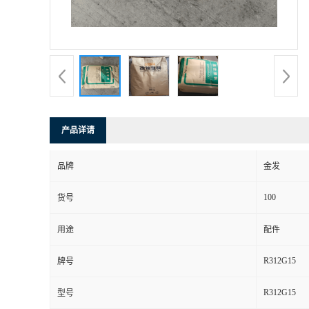
产品详请
品牌
金发
100
货号
用途
配件
R312G15
牌号
R312G15
型号