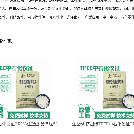
温下可迅速结晶，成型性良好。缺点是缺口冲击强度低 ，成型收缩率大 。故大部分
品纵、横向收缩率不一致，易使制品发生翘曲。PBT又可称为热塑性聚酯塑料，为适
候性、耐药品性、电气特性佳、吸水性小、光泽良好，广泛应用于电子电器、汽车零件、机
,物性表.
中石化仪征TX636注塑级 品牌经销
注塑级 挤出级TPEE中石化仪征TX