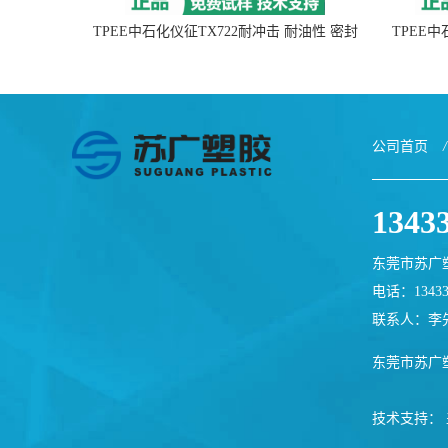
TPEE中石化仪征TX722耐冲击 耐油性 密封
TPEE
性
公司首页
/
1343
东莞市苏广
电话：13433
联系人：李
东莞市苏广
技术支持：