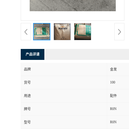
产品详请
品牌
金发
100
货号
用途
配件
R0N
牌号
R0N
型号