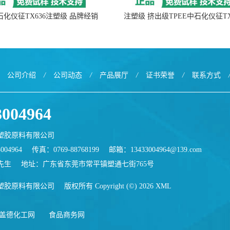
中石化仪征TX636注塑级 品牌经销
注塑级 挤出级TPEE中石化仪征TX
公司介绍
/
公司动态
/
产品展厅
/
证书荣誉
/
联系方式
3004964
塑胶原料有限公司
004964
传真：0769-88768199
邮箱：
13433004964@139.com
先生
地址：广东省东莞市常平镇塑通七街765号
塑胶原料有限公司
版权所有 Copyright (©) 2026
XML
盖德化工网
食品商务网