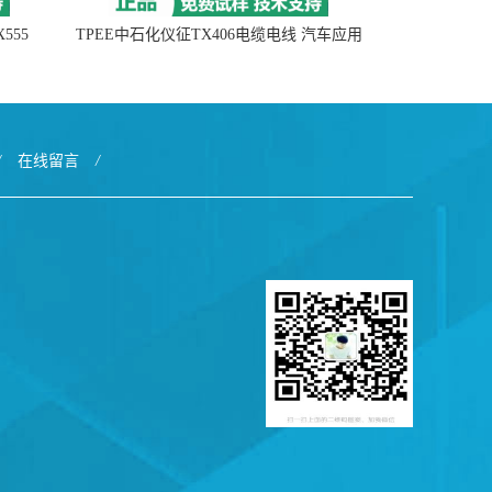
555
TPEE中石化仪征TX406电缆电线 汽车应用
/
在线留言
/