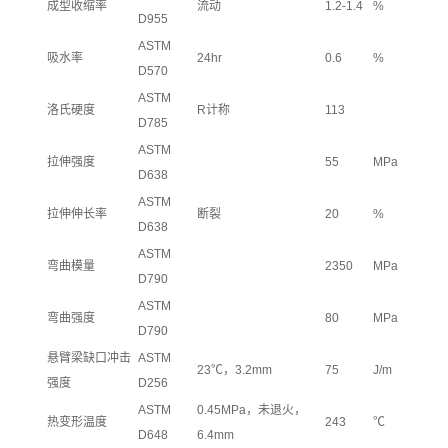
成型收缩率
流动
1.2-1.4
%
D955
ASTM
吸水率
24hr
0.6
%
D570
ASTM
洛氏硬度
R计称
113
D785
ASTM
拉伸强度
55
MPa
D638
ASTM
拉伸伸长率
断裂
20
%
D638
ASTM
弯曲模量
2350
MPa
D790
ASTM
弯曲强度
80
MPa
D790
悬臂梁缺口冲击
ASTM
23℃，3.2mm
75
J/m
强度
D256
ASTM
0.45MPa，未退火，
热变形温度
243
℃
D648
6.4mm