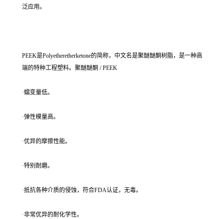
泛应用。
PEEK是Polyetheretherketone的简称，中文名是聚醚醚酮树脂，是一种高
端的特种工程塑料。聚醚醚酮 / PEEK
·蠕变量低。
·弹性模量高。
·优异的摩擦性能。
·特别耐磨。
·抵抗各种介质的侵蚀，符合FDA认证，无毒。
·非常优异的耐化学性。