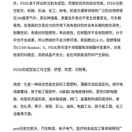
外，PEEK易于挤出和注射击成型。凭借些优异的综合性能，PEEK在航
空航天、机械、石油、化工、核电、轨道交通等领域有广泛的应用即使
在200度蒸气中，其拉抻强度、质量及外观也不发生显著变化，可长期
使用。在很高的交变应力的作用下具有很好的并且有长期的耐负荷性，
耐磨性好。有极好的阻燃性，有自熄性，在树脂中不含有阻燃剂，分子
中也不含卤素，所以燃烧时不会污秽环境，氧指数达24-35，阻燃等级
为UL94V&mdash；0。PEEK除可溶于浓硫酸和浓硝酸中变黄外，对其
他溶剂均稳定，但若结晶不充分，会在丙铜类溶剂中产生裂纹。
PEEK的成型加工可注塑、挤塑、吹塑、压制等。
用途：它是一种综合性能优良的工程塑料，薄膜可流延或定向，用作电
线被覆线、原子能工程部件、H级或C级电绝缘材料、柔性印刷电路
板、热泵机壳或机架、油井联接器、阀门、金属耐热或防腐涂料，单
丝，包扎带，筛子、地铁、矿山、油田、电器工业、原子能工程、化工
设备等方面。
peek在航空航天、汽车制造、电子电气、医疗和食品加工等领域得到广