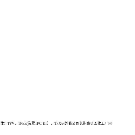
性体：TPV、TPEE(海翠TPC-ET）、TPX另外我公司长期高价回收工厂余