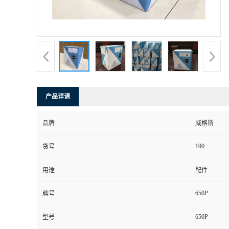
产品详请
品牌
威格斯
100
货号
用途
配件
650P
牌号
650P
型号