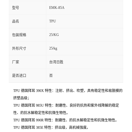
EMK-85A
型号
TPU
品名
25/KG
包装规格
25/kg
外形尺寸
厂家
台湾日胜
是否进口
否
TPU 德国拜耳 390X 特性：注射、挤出、吹塑，具有稳定性和易脱模的
挤塑品级；
TPU 德国拜耳 985U 特性：耐磨性、良好的抗热和紫外线降解的稳定
性、的抗水解稳定性和抗微生物性。
TPU 德国拜耳 990R 特性：耐磨性、的抗水解稳定性和抗微生物性。
TPU 德国拜耳 385E 特性：挤出级，高机械强度。