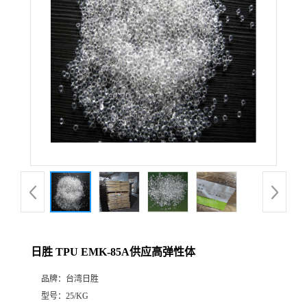
日胜 TPU EMK-85A供应高弹性体
品牌：
台湾日胜
型号：
25/KG