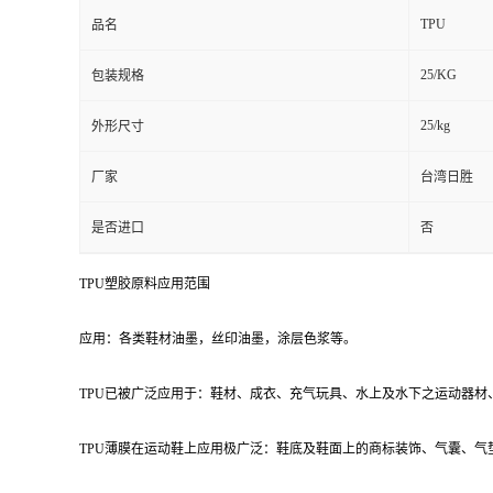
TPU
品名
25/KG
包装规格
25/kg
外形尺寸
厂家
台湾日胜
是否进口
否
TPU塑胶原料应用范围
应用：各类鞋材油墨，丝印油墨，涂层色浆等。
TPU已被广泛应用于：鞋材、成衣、充气玩具、水上及水下之运动器
TPU薄膜在运动鞋上应用极广泛：鞋底及鞋面上的商标装饰、气囊、气