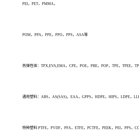
PEI，PET，PMMA，
POM，PPA，PPE，PPO，PPS，ASA等
热弹性体：TPX,EVA,EMA，CPE，POE，PBE，POP，TPE，TPEE，T
通用塑料：ABS，AS(SAS)，EAA，GPPS，HDPE，HIPS，LDPE，L
特种塑料:PTFE，PVDF，PFA，ETFE，PCTFE，PEEK，PEI，PPS，C