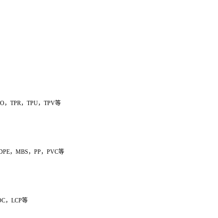
PO，TPR，TPU，TPV等
LDPE，MBS，PP，PVC等
OC，LCP等