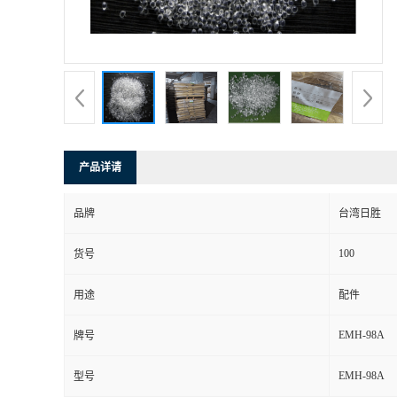
产品详请
品牌
台湾日胜
100
货号
用途
配件
EMH-98A
牌号
EMH-98A
型号