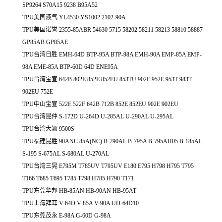
SP9264 S70A15 9238 B95A52
TPU美国液气 YL4530 YS1002 2102-90A
TPU美国诺誉 2355-85ABR 54630 5715 58202 58211 58213 58810 58887
GP85AB GP85AE
TPU台湾日胜 EMH-64D BTP-95A BTP-98A EMH-90A EMP-85A EMP-
98A EME-85A BTP-60D 64D ENE95A
TPU台湾宝宣 642B 802E 852E 852EU 853TU 902E 952E 953T 983T
902EU 752E
TPU中山宝宣 522E 522F 642B 712B 852E 852EU 902E 902EU
TPU台湾昆仲 S-172D U-264D U-285AL U-290AL U-295AL
TPU台湾大颖 9500S
TPU福建昆胜 90ANC 85A(NC) B-790AL B-795A B-795AH05 B-185AL
S-195 S-675AL S-680AL U-270AL
TPU台湾三晃 E795M T785UV T795UV E180 E795 H798 H795 T795
T166 T685 T695 T785 T798 H785 H790 T171
TPU东莞华邦 HB-85AN HB-90AN HB-95AT
TPU上海拜耳 V-64D V-85A V-90A UD-64D10
TPU东莞茂永 E-98A G-60D G-98A