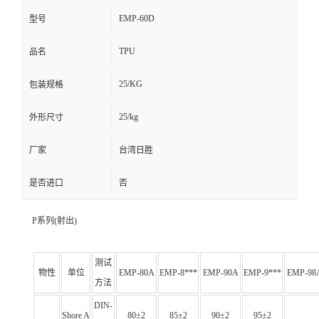
EMP-60D
型号
TPU
品名
25/KG
包装规格
25/kg
外形尺寸
厂家
台湾日胜
是否进口
否
P系列(射出)
测试
物性
单位
EMP-80A
EMP-8***
EMP-90A
EMP-9***
EMP-98
方法
DIN-
Shore A
80±2
85±2
90±2
95±2