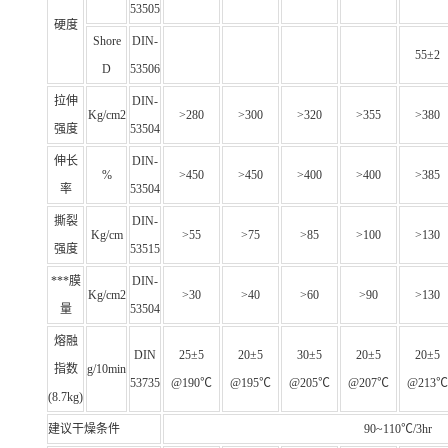
53505
硬度
Shore
DIN-
55±2
D
53506
拉伸
DIN-
Kg/cm2
>280
>300
>320
>355
>380
强度
53504
伸长
DIN-
%
>450
>450
>400
>400
>385
率
53504
撕裂
DIN-
Kg/cm
>55
>75
>85
>100
>130
强度
53515
***膜
DIN-
Kg/cm2
>30
>40
>60
>90
>130
量
53504
熔融
DIN
25±5
20±5
30±5
20±5
20±5
指数
g/10min
53735
@190℃
@195℃
@205℃
@207℃
@213℃
(8.7kg)
建议干燥条件
90~110℃/3hr