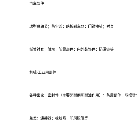
汽车部件
球型联轴节；防尘盖；踏板刹车器；门锁撞针；衬套
板簧衬套；轴承；防震部件；内外装饰件；防滑链等
机械·工业用部件
各种齿轮；密封件（主要起耐磨和耐油作用）；防震部件；取模针
盖类；连接器；橡胶筛；印刷胶辊等