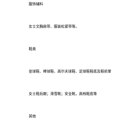
服饰辅料
女士文胸肩带、服装松紧带等。
鞋类
垒球鞋、棒球鞋、高尔夫球鞋、足球鞋鞋底及鞋前掌
女士鞋后跟；滑雪靴；安全靴，高档鞋底等
其他