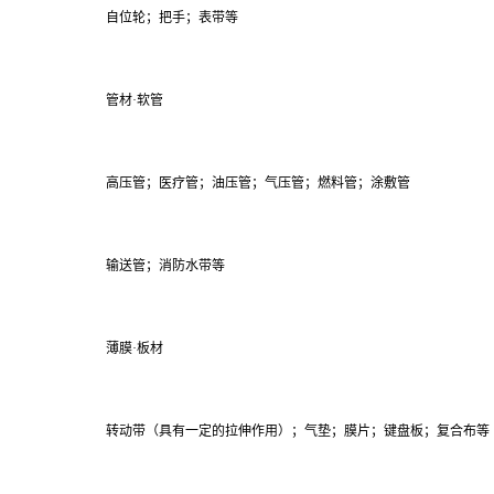
自位轮；把手；表带等
管材·软管
高压管；医疗管；油压管；气压管；燃料管；涂敷管
输送管；消防水带等
薄膜·板材
转动带（具有一定的拉伸作用）；气垫；膜片；键盘板；复合布等